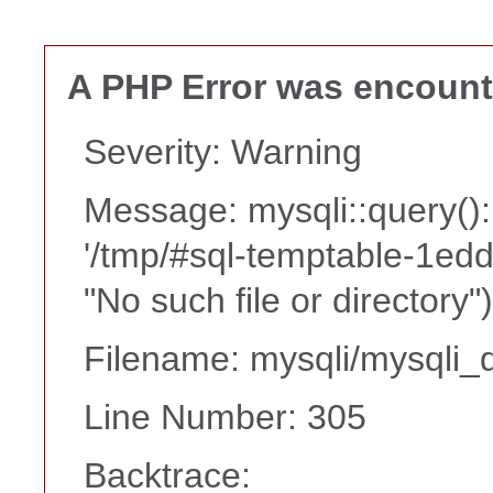
A PHP Error was encoun
Severity: Warning
Message: mysqli::query():
'/tmp/#sql-temptable-1ed
"No such file or directory")
Filename: mysqli/mysqli_d
Line Number: 305
Backtrace: