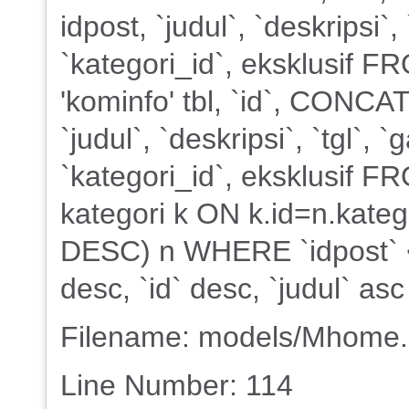
idpost, `judul`, `deskripsi`
`kategori_id`, eksklusif
'kominfo' tbl, `id`, CONCAT(
`judul`, `deskripsi`, `tgl`,
`kategori_id`, eksklusif 
kategori k ON k.id=n.kate
DESC) n WHERE `idpost` 
desc, `id` desc, `judul` asc
Filename: models/Mhome
Line Number: 114