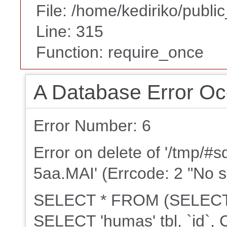
File: /home/kediriko/publi
Line: 315
Function: require_once
A Database Error Oc
Error Number: 6
Error on delete of '/tmp/#
5aa.MAI' (Errcode: 2 "No su
SELECT * FROM (SELECT 
SELECT 'humas' tbl, `id`, 