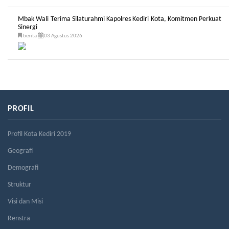
Mbak Wali Terima Silaturahmi Kapolres Kediri Kota, Komitmen Perkuat
Sinergi
berita
03 Agustus 2026
PROFIL
Profil Kota Kediri 2019
Geografi
Demografi
Struktur
Visi dan Misi
Renstra