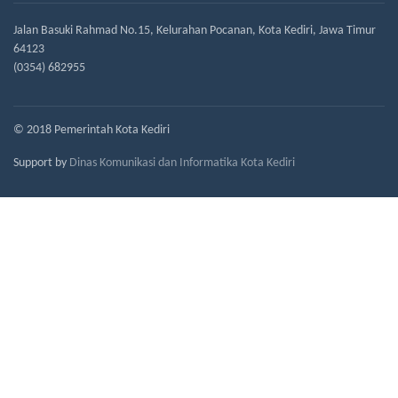
Jalan Basuki Rahmad No.15, Kelurahan Pocanan, Kota Kediri, Jawa Timur
64123
(0354) 682955
© 2018 Pemerintah Kota Kediri
Support by
Dinas Komunikasi dan Informatika Kota Kediri