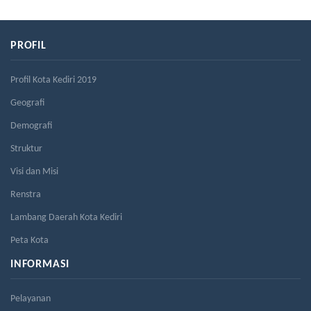
PROFIL
Profil Kota Kediri 2019
Geografi
Demografi
Struktur
Visi dan Misi
Renstra
Lambang Daerah Kota Kediri
Peta Kota
INFORMASI
Pelayanan