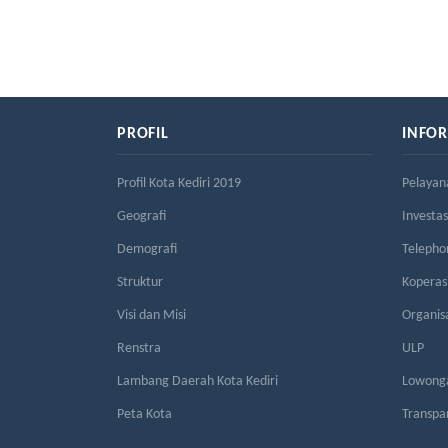
PROFIL
INFO
Profil Kota Kediri 2019
Pelayan
Geografi
Investas
Demografi
Telepho
Struktur
Kopera
Visi dan Misi
Organis
Renstra
ULP
Lambang Daerah Kota Kediri
Lowonga
Peta Kota
Transpa