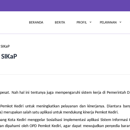
BERANDA
BERITA
PROFIL
PELAYANAN
i SIKaP
 SIKaP
esat. Nah hal ini tentunya juga mempengaruhi sistem kerja di Pemerintah D
n Pemkot Kediri untuk meningkatkan pelayanan dan kinerjanya. Diantara ban
dia) merupakan salah satu aplikasi untuk mendukung kinerja Pemkot Kediri.
g Kota Kediri menggelar Sosialisasi implementasi aplikasi Sistem Informasi 
ui dan dipahami oleh OPD Pemkot Kediri, agar dapat mewujudkan penyedia bara