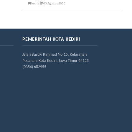
berita
03 Agustus 2026
PEMERINTAH KOTA KEDIRI
Jalan Basuki Rahmad No.15, Kelurahan
Pocanan, Kota Kediri, Jawa Timur 64123
(0354) 682955