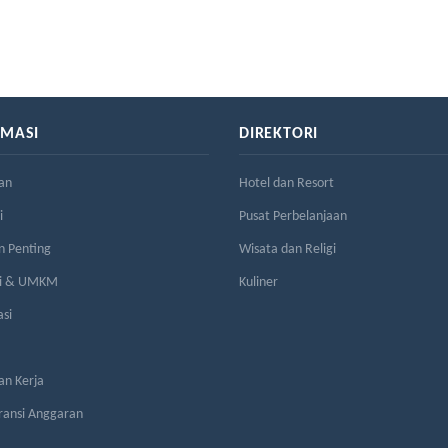
RMASI
DIREKTORI
an
Hotel dan Resort
i
Pusat Perbelanjaan
n Penting
Wisata dan Religi
si & UMKM
Kuliner
asi
n Kerja
ransi Anggaran