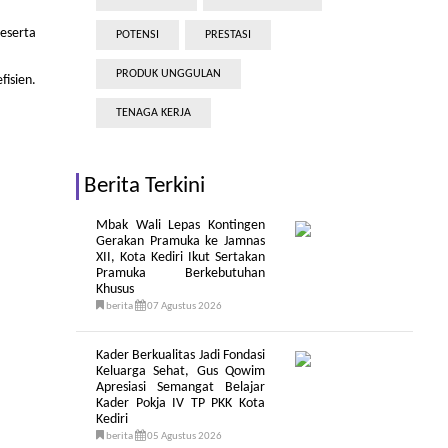
peserta
POTENSI
PRESTASI
PRODUK UNGGULAN
fisien.
TENAGA KERJA
Berita Terkini
Mbak Wali Lepas Kontingen
Gerakan Pramuka ke Jamnas
XII, Kota Kediri Ikut Sertakan
Pramuka Berkebutuhan
Khusus
berita
07 Agustus 2026
Kader Berkualitas Jadi Fondasi
Keluarga Sehat, Gus Qowim
Apresiasi Semangat Belajar
Kader Pokja IV TP PKK Kota
Kediri
berita
05 Agustus 2026