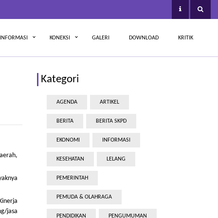
INFORMASI
KONEKSI
GALERI
DOWNLOAD
KRITIK
Kategori
AGENDA
ARTIKEL
BERITA
BERITA SKPD
EKONOMI
INFORMASI
aerah,
KESEHATAN
LELANG
yaknya
PEMERINTAH
PEMUDA & OLAHRAGA
Kinerja
ng/jasa
PENDIDIKAN
PENGUMUMAN