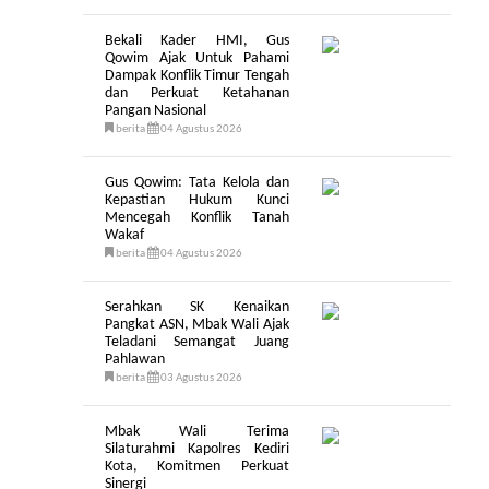
Bekali Kader HMI, Gus
Qowim Ajak Untuk Pahami
Dampak Konflik Timur Tengah
dan Perkuat Ketahanan
Pangan Nasional
berita
04 Agustus 2026
Gus Qowim: Tata Kelola dan
Kepastian Hukum Kunci
Mencegah Konflik Tanah
Wakaf
berita
04 Agustus 2026
Serahkan SK Kenaikan
Pangkat ASN, Mbak Wali Ajak
Teladani Semangat Juang
Pahlawan
berita
03 Agustus 2026
Mbak Wali Terima
Silaturahmi Kapolres Kediri
Kota, Komitmen Perkuat
Sinergi