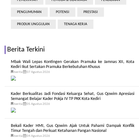
PEMERINTAH
PEMUDA & OLAHRAGA
PENDIDIKAN
PENGUMUMAN
POTENSI
PRESTASI
PRODUK UNGGULAN
TENAGA KERJA
Berita Terkini
Mbak Wali Lepas Kontingen Gerakan Pramuka ke Jamnas XII, Kota
Kediri Ikut Sertakan Pramuka Berkebutuhan Khusus
berita
07 Agustus 2026
Kader Berkualitas Jadi Fondasi Keluarga Sehat, Gus Qowim Apresiasi
Semangat Belajar Kader Pokja IV TP PKK Kota Kediri
berita
05 Agustus 2026
Bekali Kader HMI, Gus Qowim Ajak Untuk Pahami Dampak Konflik
Timur Tengah dan Perkuat Ketahanan Pangan Nasional
berita
04 Agustus 2026