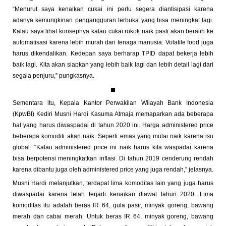
“Menurut saya kenaikan cukai ini perlu segera diantisipasi karena
adanya kemungkinan pengangguran terbuka yang bisa meningkat lagi.
Kalau saya lihat konsepnya kalau cukai rokok naik pasti akan beralih ke
automatisasi karena lebih murah dari tenaga manusia. Volatile food juga
harus dikendalikan. Kedepan saya berharap TPID dapat bekerja lebih
baik lagi. Kita akan siapkan yang lebih baik lagi dan lebih detail lagi dari
segala penjuru,” pungkasnya.
Sementara itu, Kepala Kantor Perwakilan Wilayah Bank Indonesia
(KpwBI) Kediri Musni Hardi Kasuma Atmaja memaparkan ada beberapa
hal yang harus diwaspadai di tahun 2020 ini. Harga administered price
beberapa komoditi akan naik. Seperti emas yang mulai naik karena isu
global. “Kalau administered price ini naik harus kita waspadai karena
bisa berpotensi meningkatkan inflasi. Di tahun 2019 cenderung rendah
karena dibantu juga oleh administered price yang juga rendah,” jelasnya.
Musni Hardi melanjutkan, terdapat lima komoditas lain yang juga harus
diwaspadai karena telah terjadi kenaikan diawal tahun 2020. Lima
komoditas itu adalah beras IR 64, gula pasir, minyak goreng, bawang
merah dan cabai merah. Untuk beras IR 64, minyak goreng, bawang