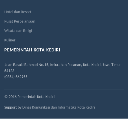
Hotel dan Resort
Pusat Perbelanjaan
Wisata dan Religi
Kuliner
PEMERINTAH KOTA KEDIRI
Jalan Basuki Rahmad No.15, Kelurahan Pocanan, Kota Kediri, Jawa Timur
64123
(0354) 682955
© 2018 Pemerintah Kota Kediri
Support by
Dinas Komunikasi dan Informatika Kota Kediri