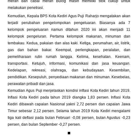
merah dan cabai merah Bulog masih memiliki stok cukup untuk
melakukan penetrasi.
Kemudian, Kepala BPS Kota Kediri Agus Puji Raharjo mengatakan akan
terjadi perubahan pengelompokan pengeluaran. Biasanya ada 7
kelompok pengeluaran namun ditahun 2020 ini akan menjadi 11
kelompok pengeluran. Pertama kelompok makanan, minuman dan
tembakau. Kedua, pakaian dan alas kaki. Ketiga, perumahan, air, listrik,
gas dan bahan bakar. Keempat, perlengkapan, peralatan, dan
pemeliharaan rutin rumah tangga. Kelima, kesehatan. Keenam,
transportasi. Ketujuh, informasi, komunikasi dan jasa keuangan.
Kedelapan, rekreasi, olahraga, dan kebudayaan. Kesembilan,
pendidikan. Kesepuluh, penyediaan makanan dan minuman. Kesebelas,
perawatan pribadi dan jasa.
Kemudian Agus Puji menjelaskan kondisi inflasi Kota Kediri tahun 2019.
Inflasi Kota Kediri pada tahun 2019 diangka 1,83 persen. Inflasi Kota
Kediri dibawah capaian Nasional yakni 2,72 persen dan capaian Jawa
Timur sebesar 2,12 persen. Selama tahun 2019 Kota Kediri mengalami
tiga kali deflasi pada bulan Februari -0,08 persen, bulan Agustus -0,23
persen, dan bulan September -0,27 persen.