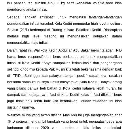
isu pencabutan subsidi elpiji 3 kg serta kenaikan volatile food bisa
mendorong angka inflasi.
Sebagai langkah antisipatif untuk mengatasi tantangan-tantangan
pengendalian inflasi tersebut, Kota Kediri menggelar high level meeting ,
Selasa (21/1) bertempat di Ruang Kilisuci Balaikota Kediri. Diharapkan
melalui high level meeting ini menghasilkan kebijakan dalam
mengendalikan laju inflasi.
Dalam rapat ini, Walikota Kediri Abdullah Abu Bakar meminta agar TPID
harus terus responsif dan terus berkolaborasi untuk mengendalikan
inflasi di Kota Kediri. “Saya sampaikan terima kasih dan penghargaan
setinggi-tingginya kepada Pak Musni kita telah bekerjasama dengan baik
di TPID. Sehingga dampaknya sangat positif dapat kita rasakan
bersama-sama khususnya untuk masyarakat Kota Kediri. Banyak orang
yang bilang bahwa beli bahan di Kota Kediri katanya lebih murah. Ini
dampak dari terjaganya inflasi di Kota Kediri kalau inflasi ditekan terus
juga tidak baik lebih baik kita kendalikan. Mudah-mudahan ini bisa
sustain ,” ujarnya.
Walikota muda yang akrab disapa Mas Abu ini juga mengingatkan agar
TPID segera mengambil langkah yang tepat untuk mengatasi beberapa
tantangan ditahun 2020 yang mendorong laju inflasi meningkat.