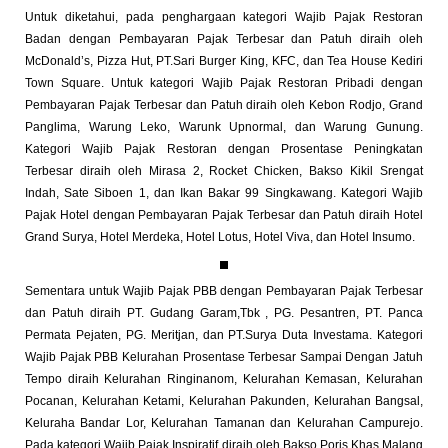
Untuk diketahui, pada penghargaan kategori Wajib Pajak Restoran
Badan dengan Pembayaran Pajak Terbesar dan Patuh diraih oleh
McDonald’s, Pizza Hut, PT.Sari Burger King, KFC, dan Tea House Kediri
Town Square. Untuk kategori Wajib Pajak Restoran Pribadi dengan
Pembayaran Pajak Terbesar dan Patuh diraih oleh Kebon Rodjo, Grand
Panglima, Warung Leko, Warunk Upnormal, dan Warung Gunung.
Kategori Wajib Pajak Restoran dengan Prosentase Peningkatan
Terbesar diraih oleh Mirasa 2, Rocket Chicken, Bakso Kikil Srengat
Indah, Sate Siboen 1, dan Ikan Bakar 99 Singkawang. Kategori Wajib
Pajak Hotel dengan Pembayaran Pajak Terbesar dan Patuh diraih Hotel
Grand Surya, Hotel Merdeka, Hotel Lotus, Hotel Viva, dan Hotel Insumo.
Sementara untuk Wajib Pajak PBB dengan Pembayaran Pajak Terbesar
dan Patuh diraih PT. Gudang Garam,Tbk , PG. Pesantren, PT. Panca
Permata Pejaten, PG. Meritjan, dan PT.Surya Duta Investama. Kategori
Wajib Pajak PBB Kelurahan Prosentase Terbesar Sampai Dengan Jatuh
Tempo diraih Kelurahan Ringinanom, Kelurahan Kemasan, Kelurahan
Pocanan, Kelurahan Ketami, Kelurahan Pakunden, Kelurahan Bangsal,
Keluraha Bandar Lor, Kelurahan Tamanan dan Kelurahan Campurejo.
Pada kategori Wajib Pajak Inspiratif diraih oleh Bakso Poris Khas Malang