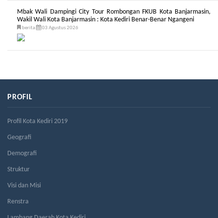
Mbak Wali Dampingi City Tour Rombongan FKUB Kota Banjarmasin,
Wakil Wali Kota Banjarmasin : Kota Kediri Benar-Benar Ngangeni
berita
03 Agustus 2026
PROFIL
Profil Kota Kediri 2019
Geografi
Demografi
Struktur
Visi dan Misi
Renstra
Lambang Daerah Kota Kediri