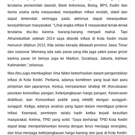
terutama pemerintah daerah, Bank Indonesia, Bulog, BPS, Kadin dan
dunia usaha serta masyarakat, menjadikan inflasi rendah, stabil dan
dapat terkendali sehingga pada akhirnya dapat mewujudkan
kesejahteraan masyarakat. “Lihat angka inflasi 8 masyarakat teriak-teriak
terutama ibu-ibu karena barang-barang menjadi mahal. Tapi
Alhamdulillah setelah 2014 saya dilantik inflasi di Kota Kediri mulai
menurun ditahun 2015. Kita selalu berada dibawah provinsi Jawa Timur
dan nasional. Memang ada satu pasar yang kita jaga yakni pasar grosir
karena pasar ini larinya juga ke Madiun, Surabaya, Jakarta, bahkan
Kalimantan,” jelasnya.
Mas Abu juga membagikan lima faktor keberhasilan dalam pengendalian
inflasi di Kota Kediri. Pertama, adanya komitmen yang kuat dari para
pimpinan dan jajarannya. Kedua, menjalankan strategi 4K (Kecukupan
pasokan komoditas pangan, Keterjangkauan harga pangan, Kelancaran
distribusi, dan Komunikasi publik yang efektif) dengan sungguh-
sungguh. Ketiga, adanya analisis yang tajam dalam memitigasi potensi
inflasi. Keempat, pemimpin selalu hadir ketika terjadi kesulitan
masyarakat. Kelima, TPID yang solid. “Saya berharap TPID Kota Kediri
dapat tetap mempertahankan kinerja dengan terus menjaga sinergitas,
dan bisa menjaga keterjangkauan harga barang dan jasa di Kota Kediri.