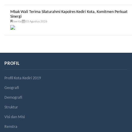
Mbak Wali Terima Silaturahmi Kapolres Kediri Kota, Komitmen Perkuat
Sinergi
berita
03 Agustus 2026
PROFIL
Profil Kota Kediri 2019
Geografi
Demografi
Struktur
Visi dan Misi
Renstra