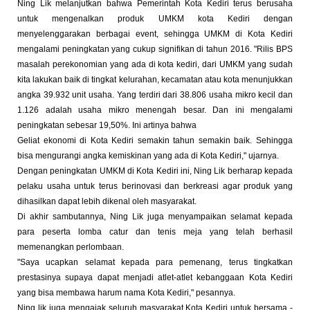
Ning Lik melanjutkan bahwa Pemerintah Kota Kediri terus berusaha
untuk mengenalkan produk UMKM kota Kediri dengan
menyelenggarakan berbagai event, sehingga UMKM di Kota Kediri
mengalami peningkatan yang cukup signifikan di tahun 2016. "Rilis BPS
masalah perekonomian yang ada di kota kediri, dari UMKM yang sudah
kita lakukan baik di tingkat kelurahan, kecamatan atau kota menunjukkan
angka 39.932 unit usaha. Yang terdiri dari 38.806 usaha mikro kecil dan
1.126 adalah usaha mikro menengah besar. Dan ini mengalami
peningkatan sebesar 19,50%. Ini artinya bahwa
Geliat ekonomi di Kota Kediri semakin tahun semakin baik. Sehingga
bisa mengurangi angka kemiskinan yang ada di Kota Kediri," ujarnya.
Dengan peningkatan UMKM di Kota Kediri ini, Ning Lik berharap kepada
pelaku usaha untuk terus berinovasi dan berkreasi agar produk yang
dihasilkan dapat lebih dikenal oleh masyarakat.
Di akhir sambutannya, Ning Lik juga menyampaikan selamat kepada
para peserta lomba catur dan tenis meja yang telah berhasil
memenangkan perlombaan.
"Saya ucapkan selamat kepada para pemenang, terus tingkatkan
prestasinya supaya dapat menjadi atlet-atlet kebanggaan Kota Kediri
yang bisa membawa harum nama Kota Kediri," pesannya.
Ning lik juga mengajak seluruh masyarakat Kota Kediri untuk bersama -