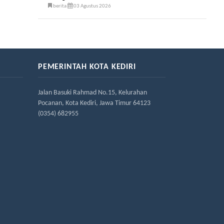
berita
03 Agustus 2026
PEMERINTAH KOTA KEDIRI
Jalan Basuki Rahmad No.15, Kelurahan
Pocanan, Kota Kediri, Jawa Timur 64123
(0354) 682955