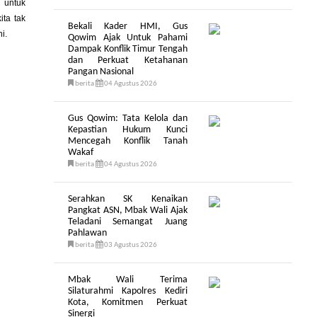
 untuk
ta tak
Bekali Kader HMI, Gus
i.
Qowim Ajak Untuk Pahami
Dampak Konflik Timur Tengah
dan Perkuat Ketahanan
Pangan Nasional
berita
04 Agustus 2026
Gus Qowim: Tata Kelola dan
Kepastian Hukum Kunci
Mencegah Konflik Tanah
Wakaf
berita
04 Agustus 2026
Serahkan SK Kenaikan
Pangkat ASN, Mbak Wali Ajak
Teladani Semangat Juang
Pahlawan
berita
03 Agustus 2026
Mbak Wali Terima
Silaturahmi Kapolres Kediri
Kota, Komitmen Perkuat
Sinergi