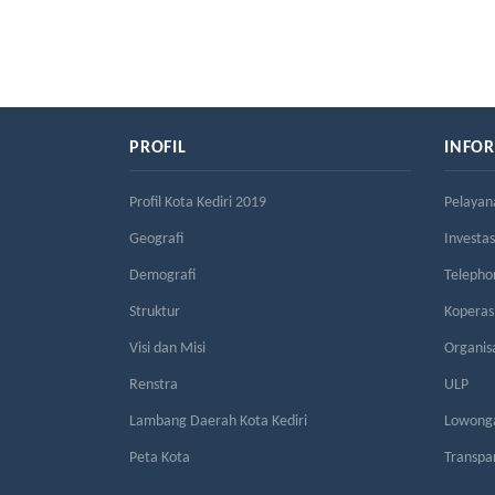
PROFIL
INFO
Profil Kota Kediri 2019
Pelayan
Geografi
Investas
Demografi
Telepho
Struktur
Kopera
Visi dan Misi
Organis
Renstra
ULP
Lambang Daerah Kota Kediri
Lowonga
Peta Kota
Transpa