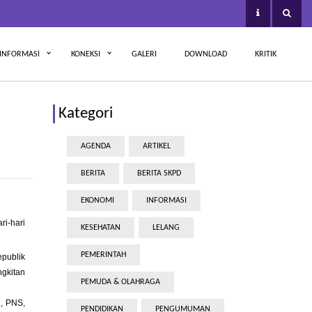
INFORMASI
KONEKSI
GALERI
DOWNLOAD
KRITIK
Kategori
AGENDA
ARTIKEL
BERITA
BERITA SKPD
EKONOMI
INFORMASI
ri-hari
KESEHATAN
LELANG
PEMERINTAH
publik
ngkitan
PEMUDA & OLAHRAGA
i, PNS,
PENDIDIKAN
PENGUMUMAN