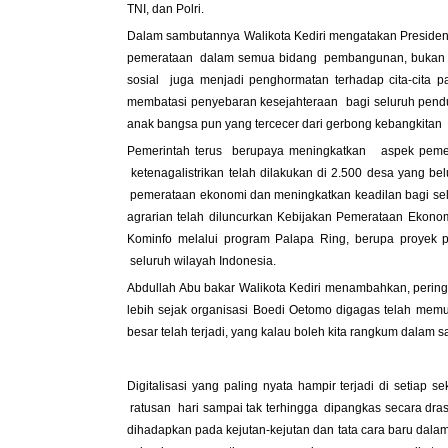
TNI, dan Polri.
Dalam sambutannya Walikota Kediri mengatakan Preside
pemerataan dalam semua bidang pembangunan, bukan ber
sosial juga menjadi penghormatan terhadap cita-cita
membatasi penyebaran kesejahteraan bagi seluruh pendudu
anak bangsa pun yang tercecer dari gerbong kebangkitan t
Pemerintah terus berupaya meningkatkan aspek pemera
ketenagalistrikan telah dilakukan di 2.500 desa yang be
pemerataan ekonomi dan meningkatkan keadilan bagi selur
agrarian telah diluncurkan Kebijakan Pemerataan Ekono
Kominfo melalui program Palapa Ring, berupa proyek 
seluruh wilayah Indonesia.
Abdullah Abu bakar Walikota Kediri menambahkan, pering
lebih sejak organisasi Boedi Oetomo digagas telah mem
besar telah terjadi, yang kalau boleh kita rangkum dalam sat
Digitalisasi yang paling nyata hampir terjadi di setiap 
ratusan hari sampai tak terhingga dipangkas secara drasti
dihadapkan pada kejutan-kejutan dan tata cara baru dala