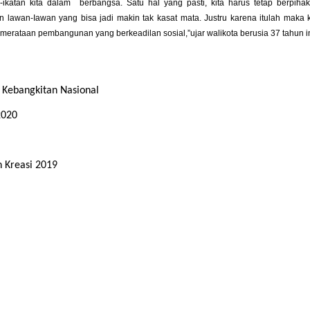
atan kita dalam berbangsa. Satu hal yang pasti, kita harus tetap berpihak
wan-Iawan yang bisa jadi makin tak kasat mata. Justru karena itulah maka ki
erataan pembangunan yang berkeadilan sosial,”ujar walikota berusia 37 tahun in
 Kebangkitan Nasional
2020
n Kreasi 2019