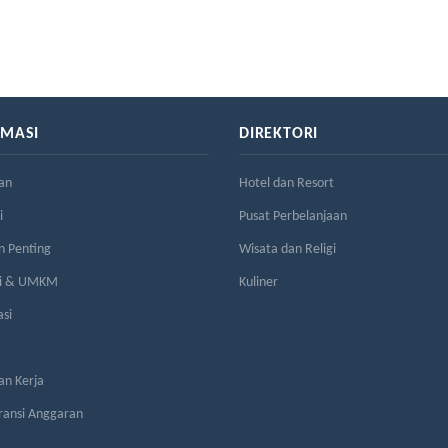
RMASI
DIREKTORI
an
Hotel dan Resort
i
Pusat Perbelanjaan
n Penting
Wisata dan Religi
si & UMKM
Kuliner
asi
n Kerja
ransi Anggaran