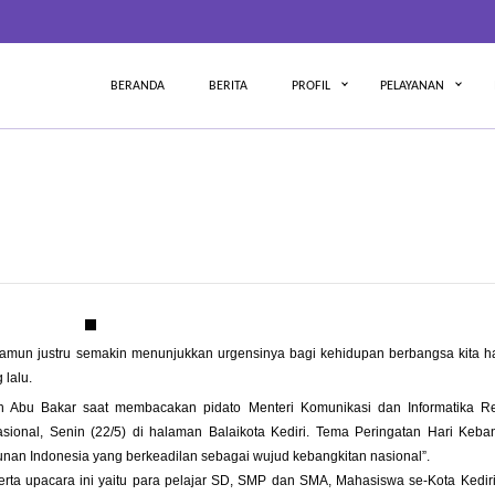
BERANDA
BERITA
PROFIL
PELAYANAN
amun justru semakin menunjukkan urgensinya bagi kehidupan berbangsa kita ha
 lalu.
ah Abu Bakar saat membacakan pidato Menteri Komunikasi dan Informatika Re
sional, Senin (22/5) di halaman Balaikota Kediri. Tema Peringatan Hari Keba
an Indonesia yang berkeadilan sebagai wujud kebangkitan nasional”.
serta upacara ini yaitu para pelajar SD, SMP dan SMA, Mahasiswa se-Kota Kedir