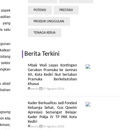
 aspek
POTENSI
PRESTASI
adilan
PRODUK UNGGULAN
g yang
da satu
TENAGA KERJA
ngunan
gkatkan
Berita Terkini
 bidang
 sektor
Mbak Wali Lepas Kontingen
ungkan
Gerakan Pramuka ke Jamnas
XII, Kota Kediri Ikut Sertakan
Pramuka Berkebutuhan
tu abad
Khusus
berita
07 Agustus 2026
ubahan
Kader Berkualitas Jadi Fondasi
Keluarga Sehat, Gus Qowim
angsung
Apresiasi Semangat Belajar
Kader Pokja IV TP PKK Kota
in kita
Kediri
kreasi,
berita
05 Agustus 2026