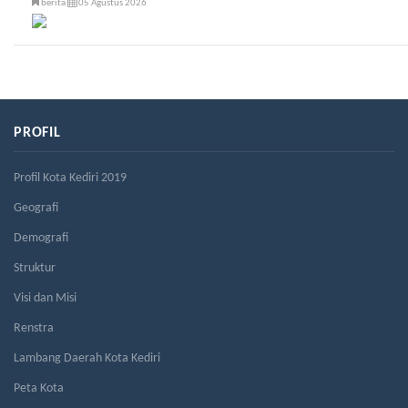
berita
05 Agustus 2026
PROFIL
Profil Kota Kediri 2019
Geografi
Demografi
Struktur
Visi dan Misi
Renstra
Lambang Daerah Kota Kediri
Peta Kota