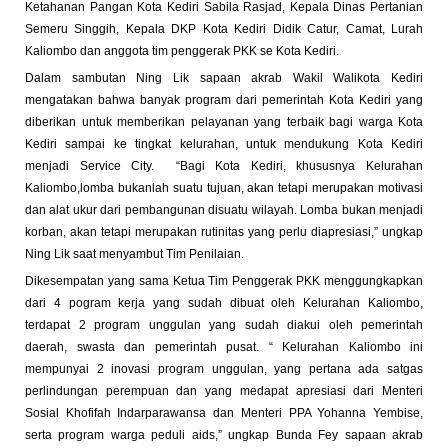
Ketahanan Pangan Kota Kediri Sabila Rasjad, Kepala Dinas Pertanian
Semeru Singgih, Kepala DKP Kota Kediri Didik Catur, Camat, Lurah
Kaliombo dan anggota tim penggerak PKK se Kota Kediri.
Dalam sambutan Ning Lik sapaan akrab Wakil Walikota Kediri
mengatakan bahwa banyak program dari pemerintah Kota Kediri yang
diberikan untuk memberikan pelayanan yang terbaik bagi warga Kota
Kediri sampai ke tingkat kelurahan, untuk mendukung Kota Kediri
menjadi Service City. “Bagi Kota Kediri, khususnya Kelurahan
Kaliombo,lomba bukanlah suatu tujuan, akan tetapi merupakan motivasi
dan alat ukur dari pembangunan disuatu wilayah. Lomba bukan menjadi
korban, akan tetapi merupakan rutinitas yang perlu diapresiasi,” ungkap
Ning Lik saat menyambut Tim Penilaian.
Dikesempatan yang sama Ketua Tim Penggerak PKK menggungkapkan
dari 4 pogram kerja yang sudah dibuat oleh Kelurahan Kaliombo,
terdapat 2 program unggulan yang sudah diakui oleh pemerintah
daerah, swasta dan pemerintah pusat. “ Kelurahan Kaliombo ini
mempunyai 2 inovasi program unggulan, yang pertana ada satgas
perlindungan perempuan dan yang medapat apresiasi dari Menteri
Sosial Khofifah Indarparawansa dan Menteri PPA Yohanna Yembise,
serta program warga peduli aids,” ungkap Bunda Fey sapaan akrab