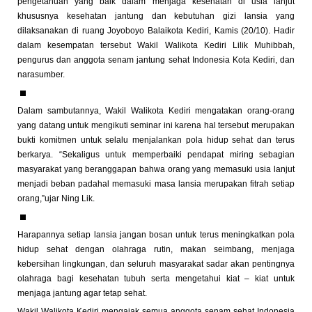
pengetahuan yang baik dalam menjaga kesehatan di usia lanjut
khususnya kesehatan jantung dan kebutuhan gizi lansia yang
dilaksanakan di ruang Joyoboyo Balaikota Kediri, Kamis (20/10). Hadir
dalam kesempatan tersebut Wakil Walikota Kediri Lilik Muhibbah,
pengurus dan anggota senam jantung sehat Indonesia Kota Kediri, dan
narasumber.
Dalam sambutannya, Wakil Walikota Kediri mengatakan orang-orang
yang datang untuk mengikuti seminar ini karena hal tersebut merupakan
bukti komitmen untuk selalu menjalankan pola hidup sehat dan terus
berkarya. “Sekaligus untuk memperbaiki pendapat miring sebagian
masyarakat yang beranggapan bahwa orang yang memasuki usia lanjut
menjadi beban padahal memasuki masa lansia merupakan fitrah setiap
orang,”ujar Ning Lik.
Harapannya setiap lansia jangan bosan untuk terus meningkatkan pola
hidup sehat dengan olahraga rutin, makan seimbang, menjaga
kebersihan lingkungan, dan seluruh masyarakat sadar akan pentingnya
olahraga bagi kesehatan tubuh serta mengetahui kiat – kiat untuk
menjaga jantung agar tetap sehat.
Wakil Walikota Kediri mengajak semua anggota senam sehat Indonesia