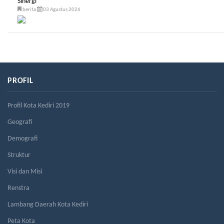
Sinergi
berita
03 Agustus 2026
PROFIL
Profil Kota Kediri 2019
Geografi
Demografi
Struktur
Visi dan Misi
Renstra
Lambang Daerah Kota Kediri
Peta Kota