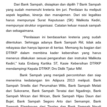
Dari Bank Sampah, disiapkan dan dipilih 7 Bank Sampah
yang sudah memenuhi kreteria tim juri. Penilaian itu meliputi
aspek legalitas, kinerja dan manajemen. Dari sisi legalitas
harus mempunyai Surat Keputusan (SK) Walikota Kediri,
mempunyai struktur organisasi. Catatan keluar masuk sampah
dan sebagaimana.
"Penilaiaan ini berdasarkan kreteria yang sudah
ditentukan. Sehingga adanya Bank Sampah Riil, tidak ada
rekayasa dan hanya laporan di kertas. Memang itu bagian dari
DTRKP dalam membina kader kebersihan yang harus
menerus dilakukan sesuai pengarahan dan instruksi Walikota
Kediri," kata Endang Kartika ST, Kasie Kebersihan DTRKP
mendampingi Kepala DTRKP, Drs Didik Tjatur MM.
Bank Sampah yang menjadi percontohan dan siap
menerima kedatangan tim Adipura 2013 meliputi. Bank
Sampah Sriwilis dari Perumahan Wilis, Bank Sampah Melati
dari Sukorame, Bank Sampah Teratai dari Ngadirejo, Bank
Sampah Mrican dari Mrican, Bank Sampah Hijau Daun dari
Bujel, Bank Sampah Segoro Arto dari Semampir, Bank
Sampah Flamboyan dari Tinalan dan Bank Sampah Ngudi