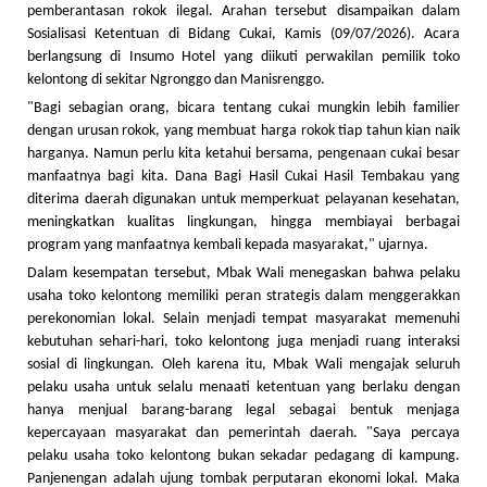
pemberantasan rokok ilegal. Arahan tersebut disampaikan dalam
Sosialisasi Ketentuan di Bidang Cukai, Kamis (09/07/2026). Acara
berlangsung di Insumo Hotel yang diikuti perwakilan pemilik toko
kelontong di sekitar Ngronggo dan Manisrenggo.
"Bagi sebagian orang, bicara tentang cukai mungkin lebih familier
dengan urusan rokok, yang membuat harga rokok tiap tahun kian naik
harganya. Namun perlu kita ketahui bersama, pengenaan cukai besar
manfaatnya bagi kita. Dana Bagi Hasil Cukai Hasil Tembakau yang
diterima daerah digunakan untuk memperkuat pelayanan kesehatan,
meningkatkan kualitas lingkungan, hingga membiayai berbagai
program yang manfaatnya kembali kepada masyarakat," ujarnya.
Dalam kesempatan tersebut, Mbak Wali menegaskan bahwa pelaku
usaha toko kelontong memiliki peran strategis dalam menggerakkan
perekonomian lokal. Selain menjadi tempat masyarakat memenuhi
kebutuhan sehari-hari, toko kelontong juga menjadi ruang interaksi
sosial di lingkungan. Oleh karena itu, Mbak Wali mengajak seluruh
pelaku usaha untuk selalu menaati ketentuan yang berlaku dengan
hanya menjual barang-barang legal sebagai bentuk menjaga
kepercayaan masyarakat dan pemerintah daerah. "Saya percaya
pelaku usaha toko kelontong bukan sekadar pedagang di kampung.
Panjenengan adalah ujung tombak perputaran ekonomi lokal. Maka