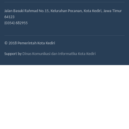
Jalan Basuki Rahmad No.15, Kelurahan Pocanan, Kota Kediri, Jawa Timur
64123
(0354) 682955
© 2018 Pemerintah Kota Kediri
Support by
Dinas Komunikasi dan Informatika Kota Kediri