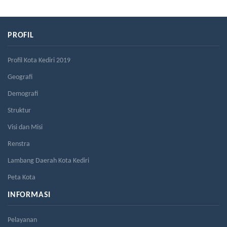
PROFIL
Profil Kota Kediri 2019
Geografi
Demografi
Struktur
Visi dan Misi
Renstra
Lambang Daerah Kota Kediri
Peta Kota
INFORMASI
Pelayanan