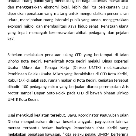
sekadar ruang publik yang mendukung berbagai aktivitas masyarakat
dan menggerakkan ekonomi lokal, lebih dari itu pelaksanaan CFD
diperlukan penataan yang matang untuk mengendalikan pencemaran
udara, menciptakan ruang interaksi publik yang aman, menggerakkan
ekonomi mikro, dan memfasilitasi gaya hidup sehat. Penataan ulang
yang tepat mencegah kesemrawutan akibat pedagang dan pejalan
kaki.
Sebelum melakukan penataan ulang CFD yang bertempat di Jalan
Dhoho Kota Kediri, Pemerintah Kota Kediri melalui Dinas Koperasi
Usaha Mikro dan Tenaga Kerja (Dinkop UMTK) melaksanakan
Pembinaan Pelaku Usaha Mikro yang Beraktivitas di CFD Kota Kediri,
Rabu (1/7) di salah satu rumah makan di Kota Kediri. Kegiatan tersebut
dihadiri 100 pedagang mikro yang berjualan diarea perempatan Aris
Motor sampai Depan Soto Pojok pada CFD di bawah binaan Dinkop
UMTK Kota Kediri.
Usai mengikuti kegiatan tersebut, Bayu, Koordinator Paguyuban Jalan
Dhoho mengutarakan dirinya beserta anggota paguyuban lainnya
merasa terbantu berkat hadirnya Pemerintah Kota Kediri yang
melakukan penataan kawasan. “Kita selaku pelaku UMKM berterima