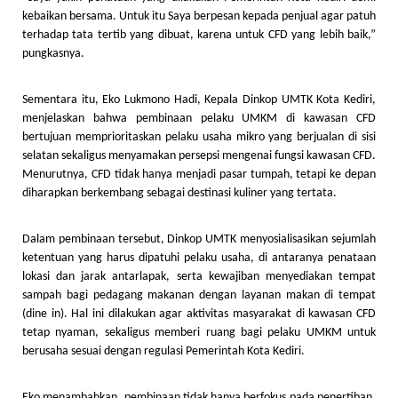
kebaikan bersama. Untuk itu Saya berpesan kepada penjual agar patuh
terhadap tata tertib yang dibuat, karena untuk CFD yang lebih baik,”
pungkasnya.
Sementara itu, Eko Lukmono Hadi, Kepala Dinkop UMTK Kota Kediri,
menjelaskan bahwa pembinaan pelaku UMKM di kawasan CFD
bertujuan memprioritaskan pelaku usaha mikro yang berjualan di sisi
selatan sekaligus menyamakan persepsi mengenai fungsi kawasan CFD.
Menurutnya, CFD tidak hanya menjadi pasar tumpah, tetapi ke depan
diharapkan berkembang sebagai destinasi kuliner yang tertata.
Dalam pembinaan tersebut, Dinkop UMTK menyosialisasikan sejumlah
ketentuan yang harus dipatuhi pelaku usaha, di antaranya penataan
lokasi dan jarak antarlapak, serta kewajiban menyediakan tempat
sampah bagi pedagang makanan dengan layanan makan di tempat
(dine in). Hal ini dilakukan agar aktivitas masyarakat di kawasan CFD
tetap nyaman, sekaligus memberi ruang bagi pelaku UMKM untuk
berusaha sesuai dengan regulasi Pemerintah Kota Kediri.
Eko menambahkan, pembinaan tidak hanya berfokus pada penertiban,