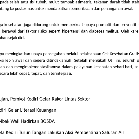
ada salah satu sisi tubuh, mulut tampak asimetris, tekanan darah tidak stab
 datang ke puskesmas untuk mendapatkan pemeriksaan dan penanganan awal.
a kesehatan juga didorong untuk memperkuat upaya promotif dan preventif m
rawal dari faktor risiko seperti hipertensi dan diabetes melitus. Oleh kare
han sejak dini.
mpu meningkatkan upaya pencegahan melalui pelaksanaan Cek Kesehatan Gratis
ksi lebih awal dan segera ditindaklanjuti. Setelah mengikuti OJT ini, seluruh 
an dan mengimplementasikannya dalam pelayanan kesehatan sehari-hari, se
cara lebih cepat, tepat, dan terintegrasi.
an, Pemkot Kediri Gelar Rakor Lintas Sektor
iri Gelar Literasi Keuangan
i, Mbak Wali Hadirkan BOSDA
Kota Kediri Turun Tangan Lakukan Aksi Pembersihan Saluran Air