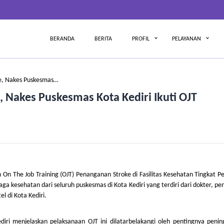
BERANDA
BERITA
PROFIL
PELAYANAN
oke, Nakes Puskesmas…
e, Nakes Puskesmas Kota Kediri Ikuti OJT
On The Job Training (OJT) Penanganan Stroke di Fasilitas Kesehatan Tingkat 
naga kesehatan dari seluruh puskesmas di Kota Kediri yang terdiri dari dokter, pe
l di Kota Kediri.
diri menjelaskan pelaksanaan OJT ini dilatarbelakangi oleh pentingnya penin