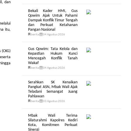
il, dan
Bekali Kader HMI, Gus
Qowim Ajak Untuk Pahami
Dampak Konflik Timur Tengah
elalui
dan Perkuat Ketahanan
na itu,
Pangan Nasional
berita
04 Agustus 2026
Gus Qowim: Tata Kelola dan
 (CKG)
Kepastian Hukum Kunci
peserta
Mencegah Konflik Tanah
Wakaf
hingga
berita
04 Agustus 2026
Serahkan SK Kenaikan
Pangkat ASN, Mbak Wali Ajak
Teladani Semangat Juang
Pahlawan
berita
03 Agustus 2026
Mbak Wali Terima
Silaturahmi Kapolres Kediri
Kota, Komitmen Perkuat
Sinergi