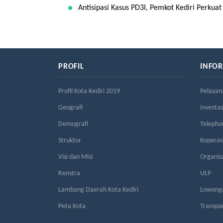
Antisipasi Kasus PD3I, Pemkot Kediri Perkua
PROFIL
INFO
Profil Kota Kediri 2019
Pelayan
Geografi
Investas
Demografi
Telepho
Struktur
Kopera
Visi dan Misi
Organis
Renstra
ULP
Lambang Daerah Kota Kediri
Lowonga
Peta Kota
Transpa