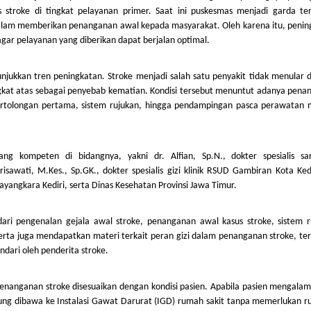
stroke di tingkat pelayanan primer. Saat ini puskesmas menjadi garda te
dalam memberikan penanganan awal kepada masyarakat. Oleh karena itu, penin
gar pelayanan yang diberikan dapat berjalan optimal.
nunjukkan tren peningkatan. Stroke menjadi salah satu penyakit tidak menular
gkat atas sebagai penyebab kematian. Kondisi tersebut menuntut adanya pena
 pertolongan pertama, sistem rujukan, hingga pendampingan pasca perawatan m
g kompeten di bidangnya, yakni dr. Alfian, Sp.N., dokter spesialis sa
awati, M.Kes., Sp.GK., dokter spesialis gizi klinik RSUD Gambiran Kota Kedi
hayangkara Kediri, serta Dinas Kesehatan Provinsi Jawa Timur.
ari pengenalan gejala awal stroke, penanganan awal kasus stroke, sistem r
serta juga mendapatkan materi terkait peran gizi dalam penanganan stroke, t
dari oleh penderita stroke.
enanganan stroke disesuaikan dengan kondisi pasien. Apabila pasien mengalam
ung dibawa ke Instalasi Gawat Darurat (IGD) rumah sakit tanpa memerlukan ru