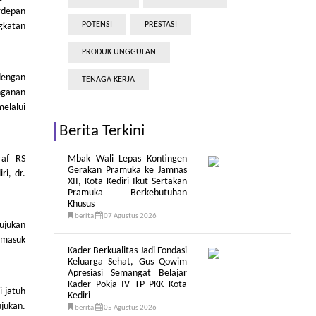
rdepan
POTENSI
PRESTASI
gkatan
PRODUK UNGGULAN
 dengan
TENAGA KERJA
nganan
elalui
Berita Terkini
raf RS
Mbak Wali Lepas Kontingen
Gerakan Pramuka ke Jamnas
ri, dr.
XII, Kota Kediri Ikut Sertakan
Pramuka Berkebutuhan
Khusus
berita
07 Agustus 2026
ujukan
ermasuk
Kader Berkualitas Jadi Fondasi
Keluarga Sehat, Gus Qowim
Apresiasi Semangat Belajar
Kader Pokja IV TP PKK Kota
i jatuh
Kediri
jukan.
berita
05 Agustus 2026