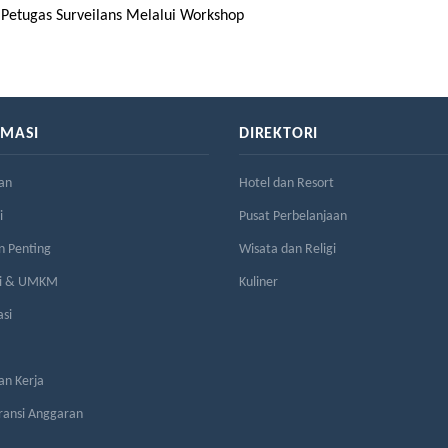
t Petugas Surveilans Melalui Workshop
RMASI
DIREKTORI
an
Hotel dan Resort
i
Pusat Perbelanjaan
n Penting
Wisata dan Religi
si & UMKM
Kuliner
asi
n Kerja
ransi Anggaran