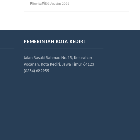
berita
03 Agustus 2026
PEMERINTAH KOTA KEDIRI
Jalan Basuki Rahmad No.15, Kelurahan
Pocanan, Kota Kediri, Jawa Timur 64123
(0354) 682955