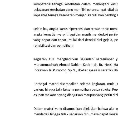
kompetensi tenaga kesehatan dalam menangani kasus 
pelayanan kesehatan yang memiliki peran sangat vital 
kapasitas tenaga kesehatan menjadi kebutuhan penting a
Selain itu, angka kasus hipertensi dan stroke terus me
angka kematian yang tinggi dan masih menduduki perin
yang cepat dan tepat, mulai dari deteksi dini gejala,
rehabilitasi dan pemulihan.
Kegiatan OJT menghadirkan sejumlah narasumber yan
Muhammadiyah Ahmad Dahlan Kediri, dr. Rr. Hessi Haris
Indrawan Tri Purnomo, Sp.N., dokter spesialis saraf RS B
Berbagai materi disampaikan selama kegiatan, mulai d
pasien, hingga tata laksana pemulihan pasca stroke. Pe
asupan makanan yang dianjurkan maupun yang perlu dihin
Dalam materi yang disampaikan dijelaskan bahwa alur p
mendadak hingga tidak sadarkan diri, maka dapat langs