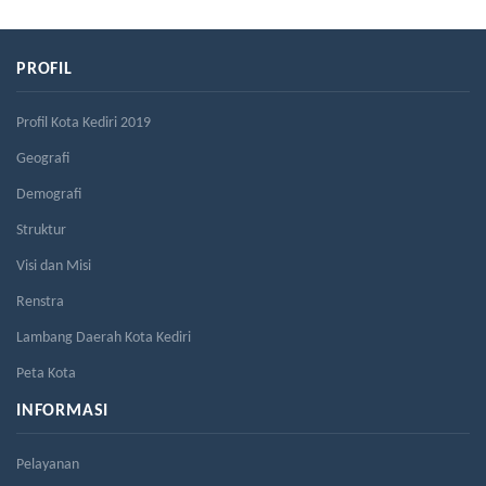
PROFIL
Profil Kota Kediri 2019
Geografi
Demografi
Struktur
Visi dan Misi
Renstra
Lambang Daerah Kota Kediri
Peta Kota
INFORMASI
Pelayanan