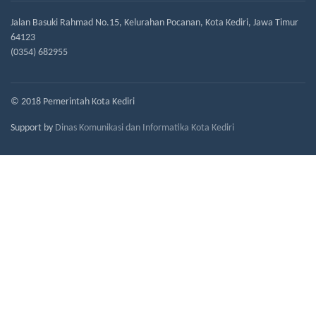
Jalan Basuki Rahmad No.15, Kelurahan Pocanan, Kota Kediri, Jawa Timur
64123
(0354) 682955
© 2018 Pemerintah Kota Kediri
Support by
Dinas Komunikasi dan Informatika Kota Kediri