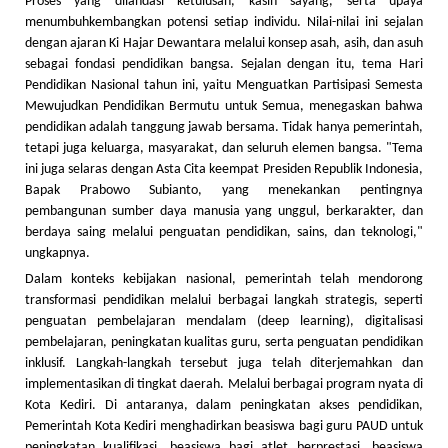
Proses yang dilandasi ketulusan, kasih sayang, serta upaya
menumbuhkembangkan potensi setiap individu. Nilai-nilai ini sejalan
dengan ajaran Ki Hajar Dewantara melalui konsep asah, asih, dan asuh
sebagai fondasi pendidikan bangsa. Sejalan dengan itu, tema Hari
Pendidikan Nasional tahun ini, yaitu Menguatkan Partisipasi Semesta
Mewujudkan Pendidikan Bermutu untuk Semua, menegaskan bahwa
pendidikan adalah tanggung jawab bersama. Tidak hanya pemerintah,
tetapi juga keluarga, masyarakat, dan seluruh elemen bangsa. "Tema
ini juga selaras dengan Asta Cita keempat Presiden Republik Indonesia,
Bapak Prabowo Subianto, yang menekankan pentingnya
pembangunan sumber daya manusia yang unggul, berkarakter, dan
berdaya saing melalui penguatan pendidikan, sains, dan teknologi,"
ungkapnya.
Dalam konteks kebijakan nasional, pemerintah telah mendorong
transformasi pendidikan melalui berbagai langkah strategis, seperti
penguatan pembelajaran mendalam (deep learning), digitalisasi
pembelajaran, peningkatan kualitas guru, serta penguatan pendidikan
inklusif. Langkah-langkah tersebut juga telah diterjemahkan dan
implementasikan di tingkat daerah. Melalui berbagai program nyata di
Kota Kediri. Di antaranya, dalam peningkatan akses pendidikan,
Pemerintah Kota Kediri menghadirkan beasiswa bagi guru PAUD untuk
peningkatan kualifikasi, beasiswa bagi atlet berprestasi, beasiswa