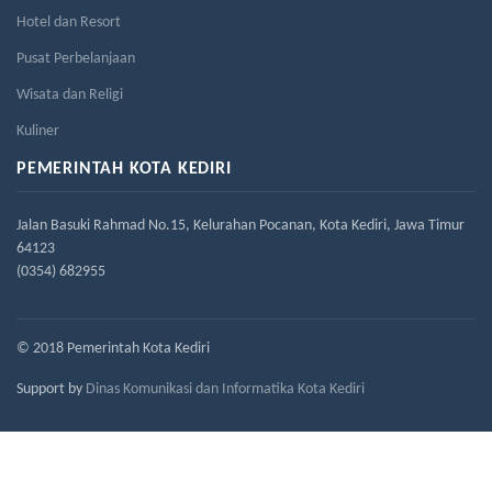
Hotel dan Resort
Pusat Perbelanjaan
Wisata dan Religi
Kuliner
PEMERINTAH KOTA KEDIRI
Jalan Basuki Rahmad No.15, Kelurahan Pocanan, Kota Kediri, Jawa Timur
64123
(0354) 682955
© 2018 Pemerintah Kota Kediri
Support by
Dinas Komunikasi dan Informatika Kota Kediri