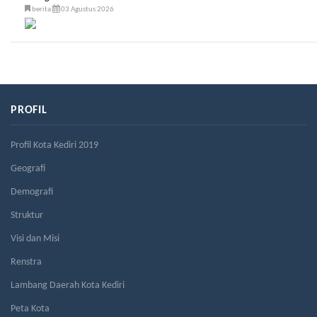
berita
03 Agustus 2026
PROFIL
Profil Kota Kediri 2019
Geografi
Demografi
Struktur
Visi dan Misi
Renstra
Lambang Daerah Kota Kediri
Peta Kota