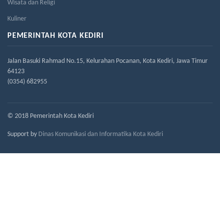
Wisata dan Religi
Kuliner
PEMERINTAH KOTA KEDIRI
Jalan Basuki Rahmad No.15, Kelurahan Pocanan, Kota Kediri, Jawa Timur
64123
(0354) 682955
© 2018 Pemerintah Kota Kediri
Support by
Dinas Komunikasi dan Informatika Kota Kediri