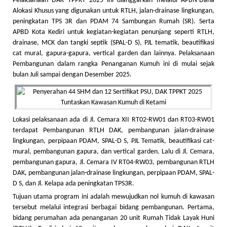
Pelaksanaan DAK TPPKT 2025 ini dianggarkan melalui APBN-Dana
Alokasi Khusus yang digunakan untuk RTLH, jalan-drainase lingkungan,
peningkatan TPS 3R dan PDAM 74 Sambungan Rumah (SR). Serta
APBD Kota Kediri untuk kegiatan-kegiatan penunjang seperti RTLH,
drainase, MCK dan tangki septik (SPAL-D S), PJL tematik, beautifikasi
cat mural, gapura-gapura, vertical garden dan lainnya. Pelaksanaan
Pembangunan dalam rangka Penanganan Kumuh ini di mulai sejak
bulan Juli sampai dengan Desember 2025.
Lokasi pelaksanaan ada di Jl. Cemara XII RT02-RW01 dan RT03-RW01
terdapat Pembangunan RTLH DAK, pembangunan jalan-drainase
lingkungan, perpipaan PDAM, SPAL-D S, PJL Tematik, beautifikasi cat-
mural, pembangunan gapura, dan vertical garden. Lalu di Jl. Cemara,
pembangunan gapura, Jl. Cemara IV RT04-RW03, pembangunan RTLH
DAK, pembangunan jalan-drainase lingkungan, perpipaan PDAM, SPAL-
D S, dan Jl. Kelapa ada peningkatan TPS3R.
Tujuan utama program ini adalah mewujudkan nol kumuh di kawasan
tersebut melalui integrasi berbagai bidang pembangunan. Pertama,
bidang perumahan ada penanganan 20 unit Rumah Tidak Layak Huni