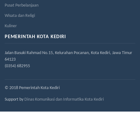
Pusat Perbelanjaan
Wisata dan Religi
Kuliner
PEMERINTAH KOTA KEDIRI
Jalan Basuki Rahmad No.15, Kelurahan Pocanan, Kota Kediri, Jawa Timur
64123
(0354) 682955
© 2018 Pemerintah Kota Kediri
Support by
Dinas Komunikasi dan Informatika Kota Kediri