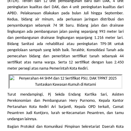
(RTLH). Terdiri dari 12 unit pembangunan baru dari DAK, 4 unit
peningkatan kualitas dari DAK, dan 4 unit peningkatan kualitas dari
APBD. Pelaksanaan dilakukan pada bulan Juli hingga September.
Kedua, bidang air minum, ada perluasan jaringan distribusi dan
penyambungan sebanyak 74 SR baru. Bidang jalan dan drainase
lingkungan ada pembangunan jalan paving sepanjang 993 meter lari
dan pembangunan drainase lingkungan sepanjang 1.216 meter lari.
Bidang Sanitasi ada rehabilitasi atau peningkatan TPS-3R untuk
pengelolaan sampah yang lebih baik. Terakhir, Konsolidasi Tanah ada
pemecahan bidang dan penerbitan sertifikat tanah sebanyak 44
sertifikat atas nama warga. Serta 12 sertifikat dengan luas 2.450
meter persegi atas nama Pemerintah Kota Kediri.
Turut mendampingi, Pj Sekda Endang Kartika Sari, Asisten
Perekonomian dan Pembangunan Hery Purnomo, Kepala Kantor
Pertanahan Kota Kediri Ari Surjanti, Kepala OPD terkait, Camat
Pesantren Judi Kuntjoro, lurah se-Kecamatan Pesantren, dan tamu
undangan lainnya.
Bagian Protokol dan Komunikasi Pimpinan Sekretariat Daerah Kota