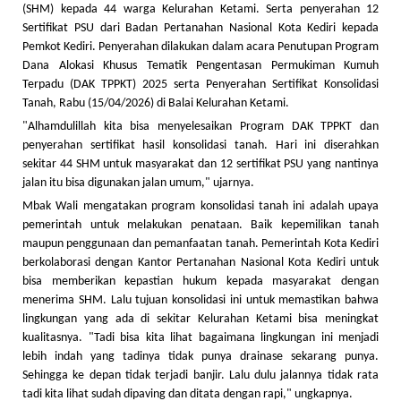
(SHM) kepada 44 warga Kelurahan Ketami. Serta penyerahan 12
Sertifikat PSU dari Badan Pertanahan Nasional Kota Kediri kepada
Pemkot Kediri. Penyerahan dilakukan dalam acara Penutupan Program
Dana Alokasi Khusus Tematik Pengentasan Permukiman Kumuh
Terpadu (DAK TPPKT) 2025 serta Penyerahan Sertifikat Konsolidasi
Tanah, Rabu (15/04/2026) di Balai Kelurahan Ketami.
"Alhamdulillah kita bisa menyelesaikan Program DAK TPPKT dan
penyerahan sertifikat hasil konsolidasi tanah. Hari ini diserahkan
sekitar 44 SHM untuk masyarakat dan 12 sertifikat PSU yang nantinya
jalan itu bisa digunakan jalan umum," ujarnya.
Mbak Wali mengatakan program konsolidasi tanah ini adalah upaya
pemerintah untuk melakukan penataan. Baik kepemilikan tanah
maupun penggunaan dan pemanfaatan tanah. Pemerintah Kota Kediri
berkolaborasi dengan Kantor Pertanahan Nasional Kota Kediri untuk
bisa memberikan kepastian hukum kepada masyarakat dengan
menerima SHM. Lalu tujuan konsolidasi ini untuk memastikan bahwa
lingkungan yang ada di sekitar Kelurahan Ketami bisa meningkat
kualitasnya. "Tadi bisa kita lihat bagaimana lingkungan ini menjadi
lebih indah yang tadinya tidak punya drainase sekarang punya.
Sehingga ke depan tidak terjadi banjir. Lalu dulu jalannya tidak rata
tadi kita lihat sudah dipaving dan ditata dengan rapi," ungkapnya.