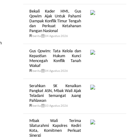
Bekali Kader HMI, Gus
Qowim Ajak Untuk Pahami
Dampak Konflik Timur Tengah
dan Perkuat Ketahanan
Pangan Nasional
berita
04 Agustus 2026
n
Gus Qowim: Tata Kelola dan
Kepastian Hukum Kunci
Mencegah Konflik Tanah
Wakaf
berita
04 Agustus 2026
Serahkan SK Kenaikan
Pangkat ASN, Mbak Wali Ajak
Teladani Semangat Juang
Pahlawan
berita
03 Agustus 2026
Mbak Wali Terima
Silaturahmi Kapolres Kediri
Kota, Komitmen Perkuat
Sinergi