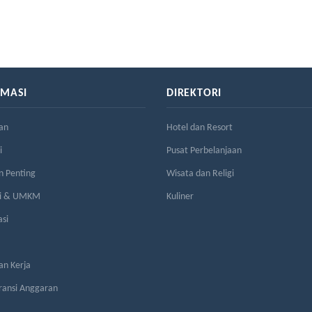
RMASI
DIREKTORI
an
Hotel dan Resort
i
Pusat Perbelanjaan
n Penting
Wisata dan Religi
si & UMKM
Kuliner
asi
n Kerja
ransi Anggaran