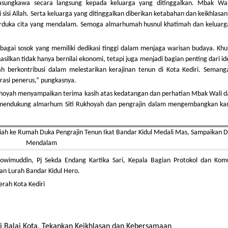
ungkawa secara langsung kepada keluarga yang ditinggalkan. Mbak Wal
i Allah. Serta keluarga yang ditinggalkan diberikan ketabahan dan keikhlasan
berduka cita yang mendalam. Semoga almarhumah husnul khatimah dan keluarg
agai sosok yang memiliki dedikasi tinggi dalam menjaga warisan budaya. Khu
silkan tidak hanya bernilai ekonomi, tetapi juga menjadi bagian penting dari id
ah berkontribusi dalam melestarikan kerajinan tenun di Kota Kediri. Semang
erasi penerus,” pungkasnya.
khoyah menyampaikan terima kasih atas kedatangan dan perhatian Mbak Wali d
lu mendukung almarhum Siti Rukhoyah dan pengrajin dalam mengembangkan k
wimuddin, Pj Sekda Endang Kartika Sari, Kepala Bagian Protokol dan Komu
an Lurah Bandar Kidul Hero.
erah Kota Kediri
i Balai Kota, Tekankan Keikhlasan dan Kebersamaan