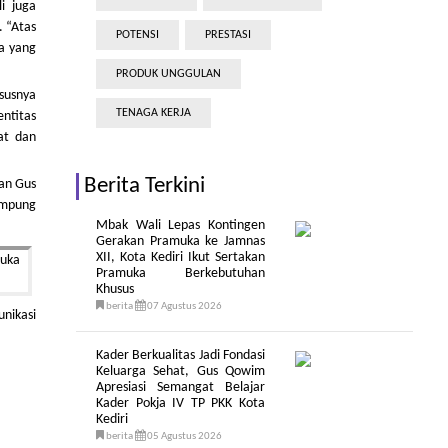
i juga
. “Atas
POTENSI
PRESTASI
a yang
PRODUK UNGGULAN
susnya
TENAGA KERJA
entitas
at dan
Berita Terkini
an Gus
ampung
Mbak Wali Lepas Kontingen
Gerakan Pramuka ke Jamnas
XII, Kota Kediri Ikut Sertakan
Pramuka Berkebutuhan
Khusus
berita
07 Agustus 2026
nikasi
Kader Berkualitas Jadi Fondasi
Keluarga Sehat, Gus Qowim
Apresiasi Semangat Belajar
Kader Pokja IV TP PKK Kota
Kediri
berita
05 Agustus 2026