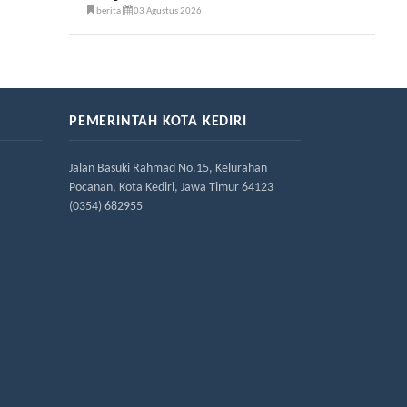
berita
03 Agustus 2026
PEMERINTAH KOTA KEDIRI
Jalan Basuki Rahmad No.15, Kelurahan
Pocanan, Kota Kediri, Jawa Timur 64123
(0354) 682955