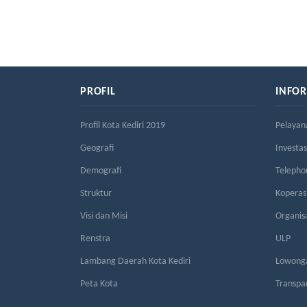
PROFIL
INFO
Profil Kota Kediri 2019
Pelayan
Geografi
Investas
Demografi
Telepho
Struktur
Kopera
Visi dan Misi
Organis
Renstra
ULP
Lambang Daerah Kota Kediri
Lowonga
Peta Kota
Transpa