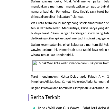
Dalam suasana duka, Mbak Wali menyampaikan belas
mendoakan almarhumah mendapatkan tempat terbaik di sis
nama pribadi dan Pemerintah Kota Kediri, saya turut 
ditinggalkan diberi kekuatan,” ujarnya.
Wali kota termuda ini mengenang sosok almarhumah seb
tenun ikat Kota Kediri. Menurutnya, karya-karya yang diha
budaya lokal. “Kami sangat kehilangan sosok yang tel
dedikasinya diharapkan dapat menjadi inspirasi bagi gen
Dalam kesempatan ini, pihak keluarga almarhum Siti Ru
Qowim. Selama ini, Pemerintah Kota Kediri juga sela
wisata Tenun Ikat Bandar Kidul.
Turut mendampingi, Ketua Dekranasda Faiqoh A.M. Qo
Pimpinan Adi Sutrisno, Camat Mojoroto Abdul Rahman, d
Bagian Protokol dan Komunikasi Pimpinan Sekretariat Da
Berita Terkait
Mbak Wali dan Gus Wawali Salat Idul Adha d