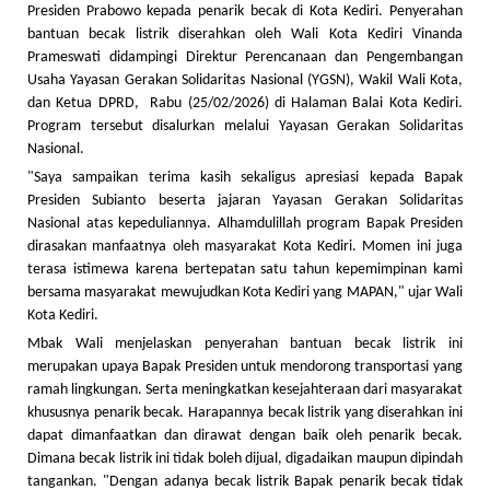
Presiden Prabowo kepada penarik becak di Kota Kediri. Penyerahan
bantuan becak listrik diserahkan oleh Wali Kota Kediri Vinanda
Prameswati didampingi Direktur Perencanaan dan Pengembangan
Usaha Yayasan Gerakan Solidaritas Nasional (YGSN), Wakil Wali Kota,
dan Ketua DPRD, Rabu (25/02/2026) di Halaman Balai Kota Kediri.
Program tersebut disalurkan melalui Yayasan Gerakan Solidaritas
Nasional.
"Saya sampaikan terima kasih sekaligus apresiasi kepada Bapak
Presiden Subianto beserta jajaran Yayasan Gerakan Solidaritas
Nasional atas kepeduliannya. Alhamdulillah program Bapak Presiden
dirasakan manfaatnya oleh masyarakat Kota Kediri. Momen ini juga
terasa istimewa karena bertepatan satu tahun kepemimpinan kami
bersama masyarakat mewujudkan Kota Kediri yang MAPAN," ujar Wali
Kota Kediri.
Mbak Wali menjelaskan penyerahan bantuan becak listrik ini
merupakan upaya Bapak Presiden untuk mendorong transportasi yang
ramah lingkungan. Serta meningkatkan kesejahteraan dari masyarakat
khususnya penarik becak. Harapannya becak listrik yang diserahkan ini
dapat dimanfaatkan dan dirawat dengan baik oleh penarik becak.
Dimana becak listrik ini tidak boleh dijual, digadaikan maupun dipindah
tangankan. "Dengan adanya becak listrik Bapak penarik becak tidak