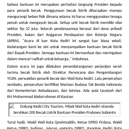
bahwa bantuan ini merupakan perhatian langsung Presiden kepada
para penarik becak. Penggunaan becak listrik diharapkan mampu
mengurangi beban fisik dimana selama ini harus menggunakan tenaga
penuh untuk mengayuh becak. Setiap unit becak listrik memiliki nilai
sekitar Rp 22 juta. Seluruh pendanaannya berasal dari dana pribadi
Presiden, bukan dari Anggaran Pendapatan dan Belanja Negara
(APBN). "Acara di luar Kota Kediri ini sangat luar biasa sekali.
Kedatangan kami ke sini untuk menyampaikan bantuan becak listrik
dari Bapak Presiden. Semoga bantuan ini bermanfaat dan meringakan
dalam mencari nafkah untuk keluarga," imbuhnya.
Dalam acara ini juga dilakukan penandatanganan perjanjian serah
terima becak listrik oleh Direktur Perencana dan Pengembangan
YGSN, perwakilan penarik becak dan Wali Kota Kediri. Lalu penyerahan
sembako, penyerahan Sertifikat Warisan Budaya Tak Benda Indonesia
dari Kementerian Kebudayaan, dan lainnya. Ada pula tausiyah dari
KH.Muhammad Abdurrohman Al Kautsar.
Turut hadir, Wakil Wali Kota Qowimuddin, Ketua DPRD Firdaus, Wakil
Ketua DPRD Sudjono, jajaran anggota DPRD, Kapolres Kediri Kota