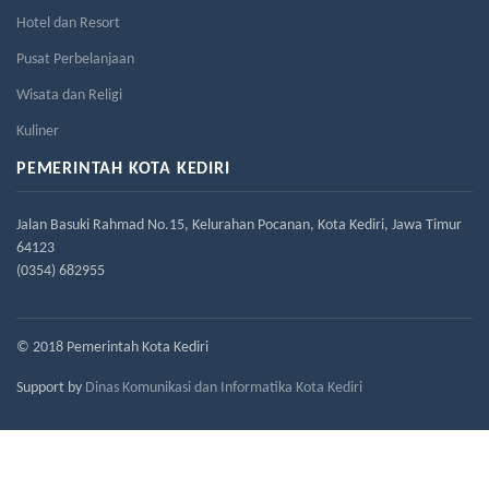
Hotel dan Resort
Pusat Perbelanjaan
Wisata dan Religi
Kuliner
PEMERINTAH KOTA KEDIRI
Jalan Basuki Rahmad No.15, Kelurahan Pocanan, Kota Kediri, Jawa Timur
64123
(0354) 682955
© 2018 Pemerintah Kota Kediri
Support by
Dinas Komunikasi dan Informatika Kota Kediri