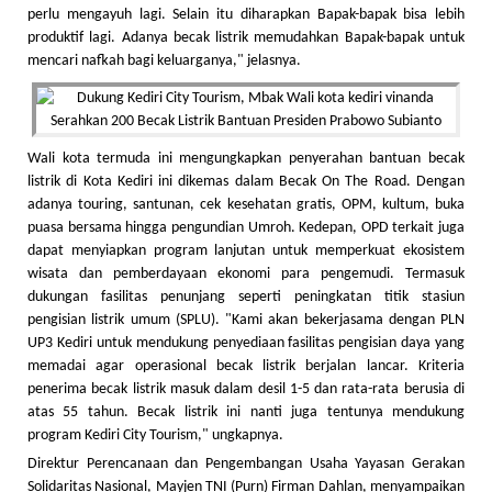
perlu mengayuh lagi. Selain itu diharapkan Bapak-bapak bisa lebih
produktif lagi. Adanya becak listrik memudahkan Bapak-bapak untuk
mencari nafkah bagi keluarganya," jelasnya.
Wali kota termuda ini mengungkapkan penyerahan bantuan becak
listrik di Kota Kediri ini dikemas dalam Becak On The Road. Dengan
adanya touring, santunan, cek kesehatan gratis, OPM, kultum, buka
puasa bersama hingga pengundian Umroh. Kedepan, OPD terkait juga
dapat menyiapkan program lanjutan untuk memperkuat ekosistem
wisata dan pemberdayaan ekonomi para pengemudi. Termasuk
dukungan fasilitas penunjang seperti peningkatan titik stasiun
pengisian listrik umum (SPLU). "Kami akan bekerjasama dengan PLN
UP3 Kediri untuk mendukung penyediaan fasilitas pengisian daya yang
memadai agar operasional becak listrik berjalan lancar. Kriteria
penerima becak listrik masuk dalam desil 1-5 dan rata-rata berusia di
atas 55 tahun. Becak listrik ini nanti juga tentunya mendukung
program Kediri City Tourism," ungkapnya.
Direktur Perencanaan dan Pengembangan Usaha Yayasan Gerakan
Solidaritas Nasional, Mayjen TNI (Purn) Firman Dahlan, menyampaikan