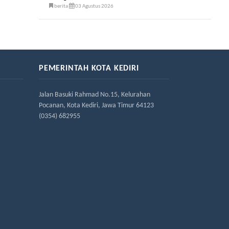
berita
03 Agustus 2026
PEMERINTAH KOTA KEDIRI
Jalan Basuki Rahmad No.15, Kelurahan
Pocanan, Kota Kediri, Jawa Timur 64123
(0354) 682955