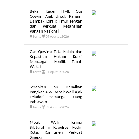
Bekali Kader HMI, Gus
Qowim Ajak Untuk Pahami
Dampak Konflik Timur Tengah
dan Perkuat Ketahanan
Pangan Nasional
berita
04 Agustus 2026
Gus Qowim: Tata Kelola dan
Kepastian Hukum Kunci
Mencegah Konflik Tanah
Wakaf
berita
04 Agustus 2026
Serahkan SK Kenaikan
Pangkat ASN, Mbak Wali Ajak
Teladani Semangat Juang
Pahlawan
berita
03 Agustus 2026
Mbak Wali Terima
Silaturahmi Kapolres Kediri
Kota, Komitmen Perkuat
Sinergi