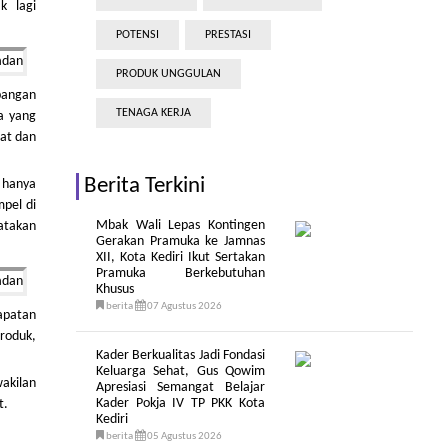
k lagi
POTENSI
PRESTASI
PRODUK UNGGULAN
pangan
TENAGA KERJA
a yang
at dan
Berita Terkini
 hanya
mpel di
Mbak Wali Lepas Kontingen
yatakan
Gerakan Pramuka ke Jamnas
XII, Kota Kediri Ikut Sertakan
Pramuka Berkebutuhan
Khusus
berita
07 Agustus 2026
apatan
produk,
Kader Berkualitas Jadi Fondasi
Keluarga Sehat, Gus Qowim
akilan
Apresiasi Semangat Belajar
Kader Pokja IV TP PKK Kota
t.
Kediri
berita
05 Agustus 2026