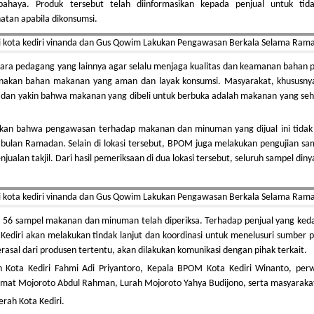
haya. Produk tersebut telah diinformasikan kepada penjual untuk tida
atan apabila dikonsumsi.
ra pedagang yang lainnya agar selalu menjaga kualitas dan keamanan bahan 
nakan bahan makanan yang aman dan layak konsumsi. Masyarakat, khususny
 dan yakin bahwa makanan yang dibeli untuk berbuka adalah makanan yang seh
askan bahwa pengawasan terhadap makanan dan minuman yang dijual ini tidak
a bulan Ramadan. Selain di lokasi tersebut, BPOM juga melakukan pengujian sa
alan takjil. Dari hasil pemeriksaan di dua lokasi tersebut, seluruh sampel din
l 56 sampel makanan dan minuman telah diperiksa. Terhadap penjual yang ked
Kediri akan melakukan tindak lanjut dan koordinasi untuk menelusuri sumber 
berasal dari produsen tertentu, akan dilakukan komunikasi dengan pihak terkait.
n Kota Kediri Fahmi Adi Priyantoro, Kepala BPOM Kota Kediri Winanto, perw
Camat Mojoroto Abdul Rahman, Lurah Mojoroto Yahya Budijono, serta masyaraka
rah Kota Kediri.