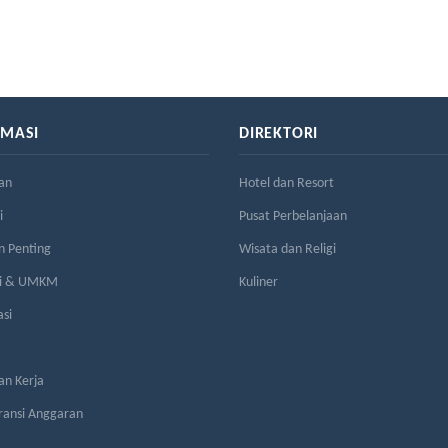
RMASI
DIREKTORI
an
Hotel dan Resort
i
Pusat Perbelanjaan
n Penting
Wisata dan Religi
si & UMKM
Kuliner
asi
n Kerja
ransi Anggaran