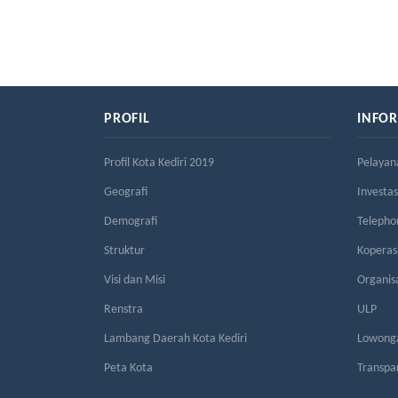
PROFIL
INFO
Profil Kota Kediri 2019
Pelayan
Geografi
Investas
Demografi
Telepho
Struktur
Kopera
Visi dan Misi
Organis
Renstra
ULP
Lambang Daerah Kota Kediri
Lowonga
Peta Kota
Transpa