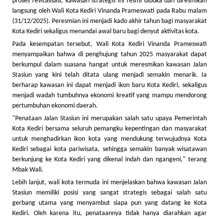
proses revitalisasi, kawasan strategis ini resmi dibuka dan diresmikan
langsung oleh Wali Kota Kediri Vinanda Prameswati pada Rabu malam
(31/12/2025). Peresmian ini menjadi kado akhir tahun bagi masyarakat
Kota Kediri sekaligus menandai awal baru bagi denyut aktivitas kota.
Pada kesempatan tersebut, Wali Kota Kediri Vinanda Prameswati
menyampaikan bahwa di penghujung tahun 2025 masyarakat dapat
berkumpul dalam suasana hangat untuk meresmikan kawasan Jalan
Stasiun yang kini telah ditata ulang menjadi semakin menarik. Ia
berharap kawasan ini dapat menjadi ikon baru Kota Kediri, sekaligus
menjadi wadah tumbuhnya ekonomi kreatif yang mampu mendorong
pertumbuhan ekonomi daerah.
"Penataan Jalan Stasiun ini merupakan salah satu upaya Pemerintah
Kota Kediri bersama seluruh pemangku kepentingan dan masyarakat
untuk menghadirkan ikon kota yang mendukung terwujudnya Kota
Kediri sebagai kota pariwisata, sehingga semakin banyak wisatawan
berkunjung ke Kota Kediri yang dikenal indah dan ngangeni," terang
Mbak Wali.
Lebih lanjut, wali kota termuda ini menjelaskan bahwa kawasan Jalan
Stasiun memiliki posisi yang sangat strategis sebagai salah satu
gerbang utama yang menyambut siapa pun yang datang ke Kota
Kediri. Oleh karena itu, penataannya tidak hanya diarahkan agar