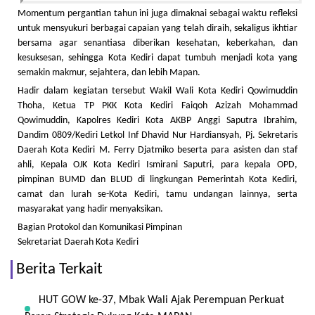
Momentum pergantian tahun ini juga dimaknai sebagai waktu refleksi
untuk mensyukuri berbagai capaian yang telah diraih, sekaligus ikhtiar
bersama agar senantiasa diberikan kesehatan, keberkahan, dan
kesuksesan, sehingga Kota Kediri dapat tumbuh menjadi kota yang
semakin makmur, sejahtera, dan lebih Mapan.
Hadir dalam kegiatan tersebut Wakil Wali Kota Kediri Qowimuddin
Thoha, Ketua TP PKK Kota Kediri Faiqoh Azizah Mohammad
Qowimuddin, Kapolres Kediri Kota AKBP Anggi Saputra Ibrahim,
Dandim 0809/Kediri Letkol Inf Dhavid Nur Hardiansyah, Pj. Sekretaris
Daerah Kota Kediri M. Ferry Djatmiko beserta para asisten dan staf
ahli, Kepala OJK Kota Kediri Ismirani Saputri, para kepala OPD,
pimpinan BUMD dan BLUD di lingkungan Pemerintah Kota Kediri,
camat dan lurah se-Kota Kediri, tamu undangan lainnya, serta
masyarakat yang hadir menyaksikan.
Bagian Protokol dan Komunikasi Pimpinan
Sekretariat Daerah Kota Kediri
Berita Terkait
HUT GOW ke-37, Mbak Wali Ajak Perempuan Perkuat