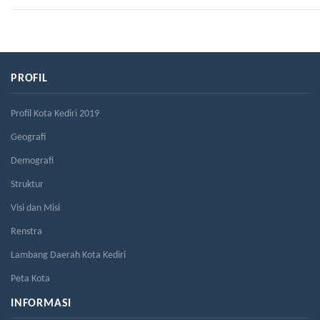
PROFIL
Profil Kota Kediri 2019
Geografi
Demografi
Struktur
Visi dan Misi
Renstra
Lambang Daerah Kota Kediri
Peta Kota
INFORMASI