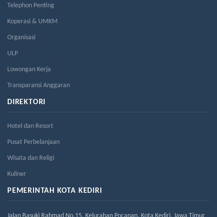
Telephon Penting
Koperasi & UMKM
Organisasi
ULP
Lowongan Kerja
Transparansi Anggaran
DIREKTORI
Hotel dan Resort
Pusat Perbelanjaan
Wisata dan Religi
Kuliner
PEMERINTAH KOTA KEDIRI
Jalan Basuki Rahmad No.15, Kelurahan Pocanan, Kota Kediri, Jawa Timur