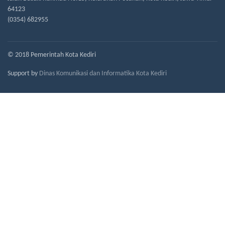
64123
(0354) 682955
© 2018 Pemerintah Kota Kediri
Support by
Dinas Komunikasi dan Informatika Kota Kediri