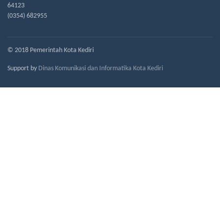
64123
(0354) 682955
© 2018 Pemerintah Kota Kediri
Support by
Dinas Komunikasi dan Informatika Kota Kediri