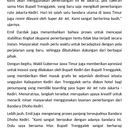
kami akan menggunakan penerbangan ini ke Jakarta, jadi tukeran
sama Mas Bupati Trenggalek, yang baru saja mengikuti penerbangan
rute Jakarta-Kediri. Hari ini salah satu bandara utama di Jawa Timur
juga resmi dilayani oleh Super Air Jet. Kami sangat berterima kasih,”
ujarnya.
Emil Dardak juga menambahkan bahwa proses untuk mencapai
stabilitas tingkat okupansi penerbangan tentu tidak bisa terjadi secara
instan. Masyarakat masih perlu waktu untuk beradaptasi dengan pola
perjalanan yang baru, sehingga dibutuhkan dukungan dari berbagai
pihak.
Dengan begitu, Wakil Gubernur Jawa Timur juga memberikan apresiasi
untuk inovasi yang dilakukan oleh Bupati Kediri dan Bupati Trenggalek,
yang memberikan tiket masuk gratis ke sejumlah destinasi wisata
unggulan Kabupaten Kediri dan Trenggalek serta diskon hotel bagi
penumpang yang memiliki boarding pass Super Air Jet rute Jakarta -
Kediri. Menurutnya, langkah tersebut merupakan upaya kreatif untuk
menarik minat masyarakat menggunakan layanan penerbangan dari
Bandara Dhoho Kediri.
Lebih jauh, Emil juga mengenang proses panjang terwujudnya Bandara
Dhoho Kediri. “Kami sangat bersyukur dengan adanya bandara ini.
Dulu saya bersama Mas Bupati Trenggalek sangat berharap