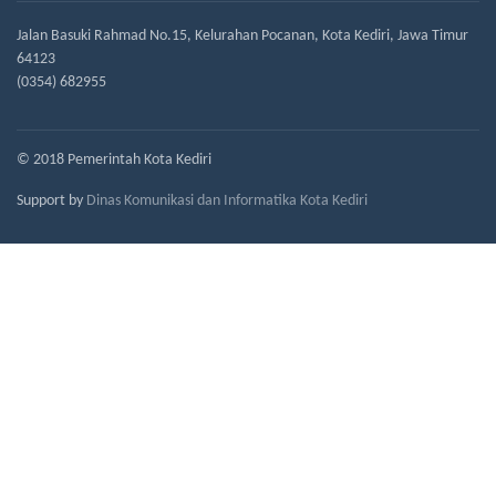
Jalan Basuki Rahmad No.15, Kelurahan Pocanan, Kota Kediri, Jawa Timur
64123
(0354) 682955
© 2018 Pemerintah Kota Kediri
Support by
Dinas Komunikasi dan Informatika Kota Kediri