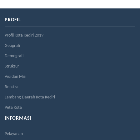
PROFIL
Profil Kota Kediri 2019
Geografi
Demografi
Struktur
Visi dan Misi
Renstra
Lambang Daerah Kota Kediri
Peta Kota
INFORMASI
Pelayanan