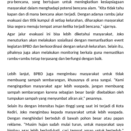
pra-bencana, yang bertujuan untuk meningkatkan kesiapsiagaan
masyarakat dalam menghadapi potensi bencana alam. “Kita tidak tahu
kapan dan di mana bencana akan terjadi. Dengan adanya rambu jalur
evakuasi dan titik kumpul di setiap kelurahan, diharapkan masyarakat
bisa segera menuju tempat aman ketika terjadi bencana,” ujarnya.
Agar jalur evakuasi ini bisa lebih diketahui masyarakat, Joko
menuturkan akan melakukan sosialisasi dengan memanfaatkan event
kegiatan BPBD dan berkoordinasi dengan seluruh kelurahan. Selain itu,
pihaknya juga akan melakukan monitoring berkala guna memastikan
rambu-rambu tetap terpasang dan berfungsi dengan baik.
Lebih lanjut, BPBD juga mengimbau masyarakat untuk tidak
membuang sampah sembarangan, khususnya di area sungai. “Kami
mengingatkan masyarakat agar lebih waspada, jangan membuang
sampah sembarangan karena sebagian besar banjir disebabkan oleh
tumpukan sampah yang menyumbat aliran air,” pesannya.
Selain itu dengan intensitas hujan tinggi yang saat ini terjadi di Kota
Kediri, Joko mengimbau kepada masyarakat untuk lebih waspada.
Dengan menghindari berteduh di bawah pohon besar atau papan
reklame. “Musim hujan sudah mulai turun, untuk masyarakat saya
himbau agar lebih berhati-hati, cari tempat aman untuk berteduh,”