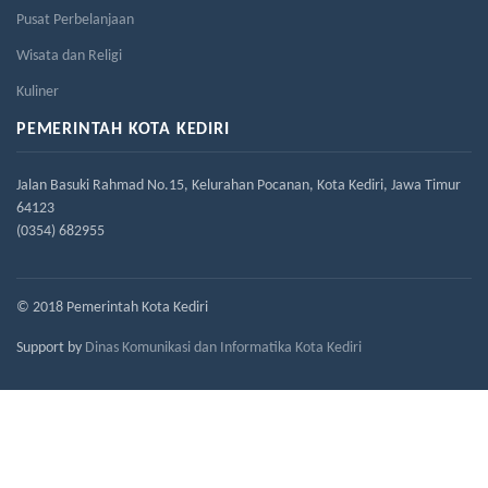
Pusat Perbelanjaan
Wisata dan Religi
Kuliner
PEMERINTAH KOTA KEDIRI
Jalan Basuki Rahmad No.15, Kelurahan Pocanan, Kota Kediri, Jawa Timur
64123
(0354) 682955
© 2018 Pemerintah Kota Kediri
Support by
Dinas Komunikasi dan Informatika Kota Kediri