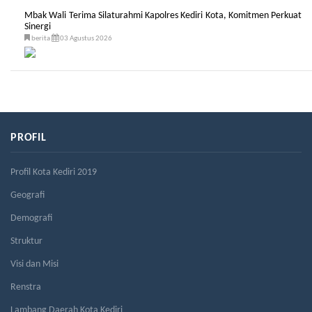
Mbak Wali Terima Silaturahmi Kapolres Kediri Kota, Komitmen Perkuat
Sinergi
berita
03 Agustus 2026
PROFIL
Profil Kota Kediri 2019
Geografi
Demografi
Struktur
Visi dan Misi
Renstra
Lambang Daerah Kota Kediri