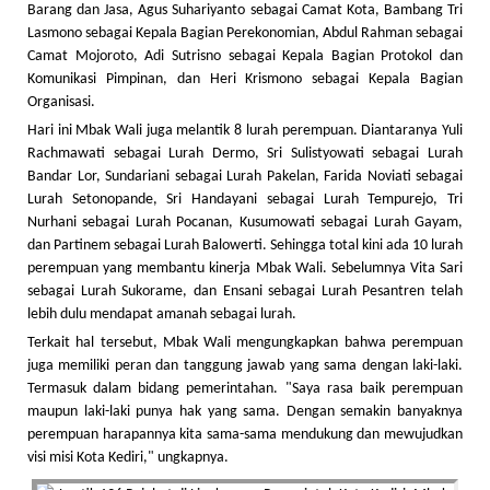
Barang dan Jasa, Agus Suhariyanto sebagai Camat Kota, Bambang Tri
Lasmono sebagai Kepala Bagian Perekonomian, Abdul Rahman sebagai
Camat Mojoroto, Adi Sutrisno sebagai Kepala Bagian Protokol dan
Komunikasi Pimpinan, dan Heri Krismono sebagai Kepala Bagian
Organisasi.
Hari ini Mbak Wali juga melantik 8 lurah perempuan. Diantaranya Yuli
Rachmawati sebagai Lurah Dermo, Sri Sulistyowati sebagai Lurah
Bandar Lor, Sundariani sebagai Lurah Pakelan, Farida Noviati sebagai
Lurah Setonopande, Sri Handayani sebagai Lurah Tempurejo, Tri
Nurhani sebagai Lurah Pocanan, Kusumowati sebagai Lurah Gayam,
dan Partinem sebagai Lurah Balowerti. Sehingga total kini ada 10 lurah
perempuan yang membantu kinerja Mbak Wali. Sebelumnya Vita Sari
sebagai Lurah Sukorame, dan Ensani sebagai Lurah Pesantren telah
lebih dulu mendapat amanah sebagai lurah.
Terkait hal tersebut, Mbak Wali mengungkapkan bahwa perempuan
juga memiliki peran dan tanggung jawab yang sama dengan laki-laki.
Termasuk dalam bidang pemerintahan. "Saya rasa baik perempuan
maupun laki-laki punya hak yang sama. Dengan semakin banyaknya
perempuan harapannya kita sama-sama mendukung dan mewujudkan
visi misi Kota Kediri," ungkapnya.