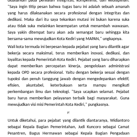
didasarkan pada penilaian integritas, kompetensi, dan kedisiplinan.
"Saya ingin titip pesan bahwa tugas baru ini adalah sebuah amanah
yang harus dilaksanakan secara profesional dengan integritas dan
dedikasi. Maka dari itu saya tekankan mutasi ini bukan karena suka
atau tidak suka melainkan kesempatan untuk menambah wawasan.
Saya yakin ditempat baru akan ada semangat baru sehingga kita
bersama-sama mewujudkan Kota Kediri yang MAPAN," ungkapnya.
Wali kota termuda ini berpesan kepada pejabat yang baru dilantik agar
bekerja secara maksimal, terus memberikan inovasi, dedikasi, dan
loyalitas kepada Pemerintah Kota Kediri. Pejabat yang baru diharapkan
dapat memberikan percepatan kinerja, pengelolaan administrasi
kepada OPD secara profesional. Yaitu dengan bekerja sesuai dengan
tupoksi dan penuh tanggung jawab dengan mengedepankan efektif,
efisien, akuntabel, keterbukaan serta mampu mengikuti
perkembangan ilmu dan teknologi. "Saya ucapkan selamat. Pejabat
baru harus memberikan pelayanan terbaik bagi masyarakat. Guna
mewujudkan visi misi Pemerintah Kota Kediri," pungkasnya.
Untuk diketahui, para pejabat yang dilantik diantaranya, Widiantoro
sebagai Kepala Bagian Pemerintahan, Judi Kuncoro sebagai Camat
Pesantren, Bagus Hermawan sebagai Kepala Bagian Pengadaan