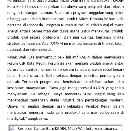
Perempuan yang akrab disapa Mbak Wali ini mengungkapkan KADIN
Kota Kediri terus menunjukkan kiprahnya yang progresif dan relevan
dengan tantangan zaman. Salah satu program unggulan yang patut
dibanggakan adalah Rumah Kurasi untuk UMKM. Dimana ini baru ada
pertama di Indonesia. Program Rumah Kurasi ini adalah wujud nyata
sinergi antara pemerintah dan dunia usaha untuk mengkurasi produk-
produk lokal secara profesional. Dari segi kualitas, kemasan hingga
strategi pemasaran. Agar UMKM ini mampu bersaing di tingkat lokal,
nasional, dan internasional.
Mbak Wali juga menyambut baik inisiatif KADIN dalam menyiapkan
Forum CSR Kota Kediri. Forum ini akan menjadi wadah sinergi antar
perusahaan untuk memastikan program tanggung jawab sosial benar-
benar tepat sasaran. Serta selaras dengan prioritas pembangunan
daerah. Termasuk pengentasan kemiskinan, pendidikan vokasi, dan
kesehatan maayarakat. "Saya juga mengapresiasi KADIN yang telah
menyiapkan LPK sebagai upaya mencetak SDM unggul yang siap
menghadapi tantangan dunia industri dan perdagangan modern.
Upaya ini sejalan dengan arah kebijakan Pemkot Kediri dalam
menyiapkan generasi muda yang produktif yang mampu bersaing di
era digital," pungkasnya.