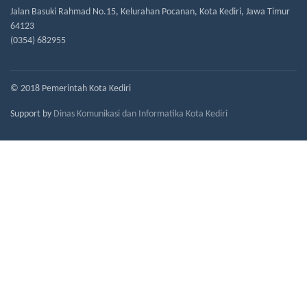
Jalan Basuki Rahmad No.15, Kelurahan Pocanan, Kota Kediri, Jawa Timur
64123
(0354) 682955
© 2018 Pemerintah Kota Kediri
Support by
Dinas Komunikasi dan Informatika Kota Kediri