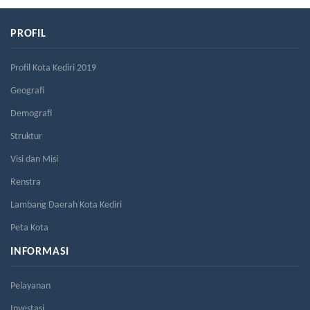
PROFIL
Profil Kota Kediri 2019
Geografi
Demografi
Struktur
Visi dan Misi
Renstra
Lambang Daerah Kota Kediri
Peta Kota
INFORMASI
Pelayanan
Investasi