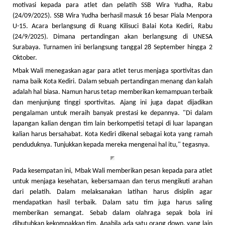
motivasi kepada para atlet dan pelatih SSB Wira Yudha, Rabu
(24/09/2025). SSB Wira Yudha berhasil masuk 16 besar Piala Menpora
U-15. Acara berlangsung di Ruang Kilisuci Balai Kota Kediri, Rabu
(24/9/2025). Dimana pertandingan akan berlangsung di UNESA
Surabaya. Turnamen ini berlangsung tanggal 28 September hingga 2
Oktober.
Mbak Wali menegaskan agar para atlet terus menjaga sportivitas dan
nama baik Kota Kediri. Dalam sebuah pertandingan menang dan kalah
adalah hal biasa. Namun harus tetap memberikan kemampuan terbaik
dan menjunjung tinggi sportivitas. Ajang ini juga dapat dijadikan
pengalaman untuk meraih banyak prestasi ke depannya. "Di dalam
lapangan kalian dengan tim lain berkompetisi tetapi di luar lapangan
kalian harus bersahabat. Kota Kediri dikenal sebagai kota yang ramah
penduduknya. Tunjukkan kepada mereka mengenai hal itu," tegasnya.
Pada kesempatan ini, Mbak Wali memberikan pesan kepada para atlet
untuk menjaga kesehatan, kebersamaan dan terus mengikuti arahan
dari pelatih. Dalam melaksanakan latihan harus disiplin agar
mendapatkan hasil terbaik. Dalam satu tim juga harus saling
memberikan semangat. Sebab dalam olahraga sepak bola ini
dibutuhkan kekompakkan tim. Apabila ada satu orang down, yang lain