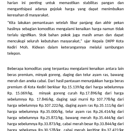
harian ini penting untuk memastikan stabilitas pangan dan
mengantisipasi adanya gejolak harga yang dapat menimbulkan
keresahan di masyarakat.
“Kita lakukan pemantauan setelah libur panjang dan akhir pekan
hasilnya sebagian komoditas mengalami kenaikan harga namun tidak
terlalu signifikan. Stok bahan pokok juga masih aman dan dapat
mencukupi seluruh kebutuhan masyarakat,” ujar Kepala DKPP Kota
Kediri Moh. Ridwan dalam keterangannya melalui sambungan
telepon.
Beberapa komoditas yang terpantau mengalami kenaikan antara lain
beras premium, minyak goreng, daging dan telur ayam ras, bawang
merah dan aneka cabai. Dari hasil pantauan menunjukkan harga beras
premium di Kota Kediri berkisar Rp.15.139/kg dari harga sebelumnya
Rp. 15.069/kg, minyak goreng curah Rp.17.896/kg dari harga
sebelumnya Rp. 17.846/kg, daging sapi murni Rp 107.778/kg dari
harga sebelumnya Rp.107.222/kg, daging ayam ras Rp.35.111/kg dari
harga sebelumnya Rp.35.000/kg, telur ayam ras Rp.26.414/kg dari
harga sebelumnya Rp.25.872/kg, bawang merah Rp.35.444/kg dari
harga sebelumnya Rp.33.873/kg, cabai merah besar Rp.33.844/kg dari
harga sebelumya Rp.30.578/kg, cabai merah keriting Rp.37.422/kg