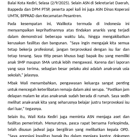
Balai Kota Kediri, Selasa (2/9/2025). Selain ASN di Sekretariat Daerah,
Bappeda dan DPM PTSP, peserta apel kali ini juga ASN Dinas Koperasi
UMTK, BPPKAD dan Kecamatan Pesantren.
Pada kesempatan ini, Walikota termuda di Indonesia ini
menyampaikan keprihatinannya atas tindakan anarkis yang terjadi
dalam demonstrasi beberapa waktu lalu, hingga mengakibatkan
kerusakan fasilitas dan bangunan. “Saya ingin mengajak kita semua
tetap bekerja profesional, jangan terprovokasi dengan isu liar dan
tetap tenang. Saya titip pesan khusus bagi bapak ibu yang memiliki
anak SMP maupun SMA untuk lebih mengawasi. Karena dari laporan
yang saya terima, sebagian besar pelaku aksi adalah anak-anak usia
sekolah,” jelasnya.
Mbak Wali menambahkan, pengawasan keluarga sangat penting
untuk mencegah keterlibatan remaja dalam aksi serupa. “Pastikan jam
delapan malam ke atas anak-anak sudah berada di rumah. Saya sedih
melihat anak-anak kita yang seharusnya belajar justru terprovokasi isu
dari luar,” tegasnya.
Selain itu, Wali Kota Kediri juga meminta ASN menjaga aset dan
fasilitas pemerintah. Menurutnya, pasca rapat bersama Forkopimda,
telah disusun jadwal jaga bergiliran yang melibatkan kepala OPD.
“Saya apresiasi loyalitas bapak ibu dalam menjaga kantor, dokumen