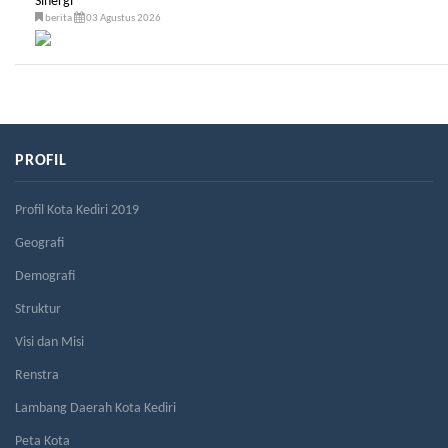
Sinergi
berita
03 Agustus 2026
PROFIL
Profil Kota Kediri 2019
Geografi
Demografi
Struktur
Visi dan Misi
Renstra
Lambang Daerah Kota Kediri
Peta Kota