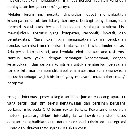
masyarakat akan mendapatkan manfaat berupa lapangan kerja dan
peningkatan kesejahteraan,” ujarnya.
Melalui forum ini, peserta diharapkan dapat memanfaatkan
kesempatan untuk berdiskusi, bertanya, berbagi pengalaman, dan
mencari solusi atas berbagai persoalan. Sehingga nantinya bisa
mewujudkan aparatur yang kompeten, responsif, inovatif, dan
berintegritas. “Saya juga ingin mengingatkan bahwa perubahan
regulasi seringkali menimbulkan tantangan di tingkat implementasi.
Ada perbedaan persepsi, ada kendala teknis, bahkan ada resistensi.
Namun saya yakin, dengan semangat kebersamaan, dengan
keterbukaan, dan dengan komitmen untuk memberikan pelayanan
terbaik, kita mampu menjadikan pelayanan perizinan dan pengawasan
berusaha sebagai wajah birokrasi yang melayani, mudah dan cepat,”
harapnya.
Sebagai informasi, peserta kegiatan ini berjumlah 90 orang aparatur
yang terdiri dari tim teknis pengawasan dan perizinan berusaha
berbasis risiko pada OPD teknis sektor terkait. Kegiatan diisi dengan
metode paparan, diskusi interaktif, tanya jawab dan studi kasus
dengan menghadirkan dua narasumber dari Direktorat Deregulasi
BKPM dan Direktorat Wilayah IV Dalak BKPM RI.