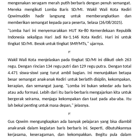
mengenakan seragam merah putih berbaris dengan penuh semangat.
Mereka mengikuti Lomba Baris SD/MI. Wakil Wali Kota Kediri
Qowimuddin hadir langsung untuk memberangkatkan dan
memberikan semangat kepada para peserta, Selasa (26/08/2025).
"Lomba hari ini menyemarakkan HUT Ke-80 Kemerdekaan Republik
Indonesia sekaligus Hari Jadi Ke-1.146 Kota Kediri. Hari ini untuk
tingkat SD/MI. Besok untuk tingkat SMP/MTs," ujarnya.
Wakil Wali Kota menjelaskan pada tingkat SD/MI ini diikuti oleh 263
regu. Dengan rincian 134 regu putri dan 129 regu putra. Dengan total
4.471 siswa-siswi yang turut ambil bagian. Ini menunjukkan betapa
besar semangat anak-anak Kediri untuk berlatih disiplin, kekompakan,
kerapian, dan semangat juang. "Lomba ini bukan sekedar adu baris
atau adu formasi. Lebih dari itu baris-berbaris mengajarkan kita untuk
bergerak seirama, menjaga kekompakan dan taat pada aba-aba. Itu
lah bekal penting untuk masa depan," jelasnya.
Gus Qowim mengungkapkan ada banyak pelajaran yang bisa diambil
anak-anak dalam kegiatan baris berbaris ini. Seperti, dibutuhkannya
kerjasama, keseragaman, dan kekompakkan. Begitu pula dalam