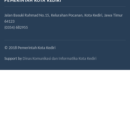
PEMERINTAH KOTA KEDIRI
Jalan Basuki Rahmad No.15, Kelurahan Pocanan, Kota Kediri, Jawa Timur
64123
(0354) 682955
© 2018 Pemerintah Kota Kediri
Support by
Dinas Komunikasi dan Informatika Kota Kediri