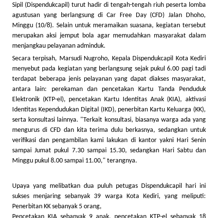
Sipil (Dispendukcapil) turut hadir di tengah-tengah riuh peserta lomba
agustusan yang berlangsung di Car Free Day (CFD) Jalan Dhoho,
Minggu (10/8). Selain untuk meramaikan suasana, kegiatan tersebut
merupakan aksi jemput bola agar memudahkan masyarakat dalam
menjangkau pelayanan adminduk.
Secara terpisah, Marsudi Nugroho, Kepala Dispendukcapil Kota Kediri
menyebut pada kegiatan yang berlangsung sejak pukul 6.00 pagi tadi
terdapat beberapa jenis pelayanan yang dapat diakses masyarakat,
antara lain: perekaman dan pencetakan Kartu Tanda Penduduk
Elektronik (KTP-el), pencetakan Kartu Identitas Anak (KIA), aktivasi
Identitas Kependudukan Digital (IKD), penerbitan Kartu Keluarga (KK),
serta konsultasi lainnya. "Terkait konsultasi, biasanya warga ada yang
mengurus di CFD dan kita terima dulu berkasnya, sedangkan untuk
verifikasi dan pengambilan kami lakukan di kantor yakni Hari Senin
sampai Jumat pukul 7.30 sampai 15.30, sedangkan Hari Sabtu dan
Minggu pukul 8.00 sampai 11.00," terangnya.
Upaya yang melibatkan dua puluh petugas Dispendukcapil hari ini
sukses menjaring sebanyak 39 warga Kota Kediri, yang meliputi:
Penerbitan KK sebanyak 5 orang,
Pencetakan KIA sebanyak 9 anak, pencetakan KTP-el sebanyak 18