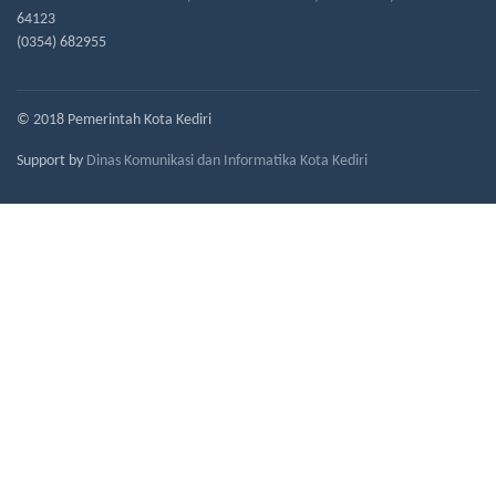
64123
(0354) 682955
© 2018 Pemerintah Kota Kediri
Support by
Dinas Komunikasi dan Informatika Kota Kediri