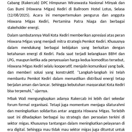
Cabang (Rakercab) DPC Himpunan Wiraswasta Nasional Minyak dan
Gas Bumi (Hiswana Migas) Kediri di Ballroom Hotel Lotus, Selasa
(12/08/2025). Acara ini mempertemukan pengurus dan anggota
Hiswana Migas Kediri, Pertamina Patra Niaga dan berbagai
stakeholder energi.
Dalam sambutannya Wali Kota Kediri memberikan apresiasi atas peran
Hiswana Migas yang menjadi mitra strategis Pemkot Kediri. Khususnya
dalam mendukung berbagai kebijakan yang berkaitan dengan
ketahanan energi di Kediri. Pada saat terjadi kelangkaan BBM dan
LPG, maupun ketika ada penyesuaian harga kedua komoditas tersebut,
Hiswana Migas Kediri selalu kooperatif, menjalin komunikasi yang baik,
dan memberi solusi yang konstruktif. "Langkah-langkah ini telah
membantu Pemkot Kediri dalam memastikan distribusi energi tetap
berjalan aman dan lancar. Sehingga kebutuhan masyarakat Kota Kediri
bisa terpenuhi," ujarnya.
Mbak Wali mengungkapkan adanya Rakercab ini lebih dari sekedar
forum formal organisasi. Tetapi juga momentum menjaga silaturahmi
dan meningkatkan solidaritas antar anggota Hiswana Migas. Terlebih
saat ini dihadapkan berbagai isu strategis dan persoalan terkini di
sektor migas. Khususnya tantangan dalam meningkatkan pelayanan di
era digital. Sehingga mau tidak mau sektor migas juga dituntut untuk