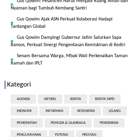
Gus Qowim: Pesantren Harus Menjadi Ruang Aman dan
Nyaman bagi Tumbuh Kembang Santri
Gus Qowim Ajak ASN Perkuat Kolaborasi Hadapi
Tantangan Global
Gus Qowim Dampingi Gubernur Jatim Salurkan Sapa
Bansos, Perkuat Sinergi Pengentasan Kemiskinan di Kediri
Senam Bersama Warga, Mbak Wali Perkenalkan Taman
Ramah dan IPLT
Kategori
AGENDA
ARTIKEL
BERITA
BERITA SKPD
EKONOMI
INFORMASI
KESEHATAN
LELANG
PEMERINTAH
PEMUDA & OLAHRAGA
PENDIDIKAN
PENGUMUMAN
POTENSI
PRESTASI