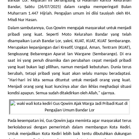
Bandar Lor. Kegiatan ini berlangsung di Halaman Kantor Kelurahan
Bandar, Sabtu (26/07/2025) dalam rangka memperingati Bulan
Muharram 1.447 Hijriah. Pengajian umum ini diisi tausiyah oleh KH.
Misdi Nur Hasan.
Dalam sambutannya, Gus Qowim mengajak masyarakat untuk menjadi
pribadi yang kuat. Seperti Moto Kelurahan Bandar yang telah
disampaikan Lurah Bandar Lor, yakni, KUAT, KUAT, KUAT Sembarange.
Merupakan kepanjangan dari Kreatif, Unggul, Aman, Tentram (KUAT),
Sengkuyung Bebarengan Aparat lan Wargane (Sembarange). Di era
saat ini yang penuh dinamika dan perubahan cepat menjadi pribadi
yang kuat bukan lagi plilihan, namun menjadi kebutuhan. Dunia terus
berubah, tetapi pribadi yang kuat akan selalu mampu beradaptasi.
"Hari-hari ini kita semua dituntut untuk menjadi orang yang kuat.
Menjadi orang yang kuat kuncinya abar dan ikhlas meghadapi situasi
kondisi apapun. Semua sudah ditakdirkan oleh Allah," ujarnya.
Pada kesempatan ini, Gus Qowim juga meminta agar masyarakat terus
berkolaborasi dengan pemerintah dalam membangun Kota Kediri.
Untuk menjadikan Kota Kediri lebih baik tentu dibutuhkan dukungan