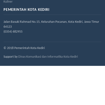
Kuliner
PEMERINTAH KOTA KEDIRI
Jalan Basuki Rahmad No.15, Kelurahan Pocanan, Kota Kediri, Jawa Timur
64123
(0354) 682955
© 2018 Pemerintah Kota Kediri
Support by
Dinas Komunikasi dan Informatika Kota Kediri