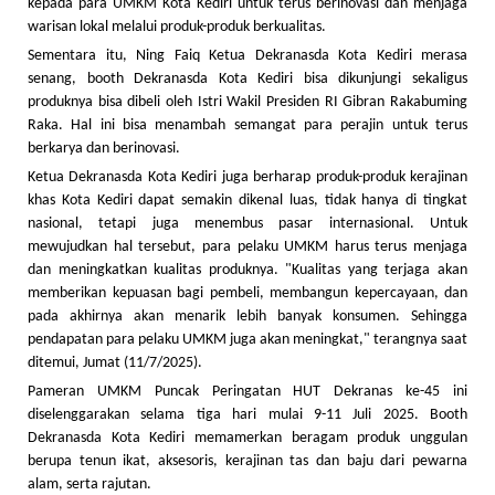
kepada para UMKM Kota Kediri untuk terus berinovasi dan menjaga
warisan lokal melalui produk-produk berkualitas.
Sementara itu, Ning Faiq Ketua Dekranasda Kota Kediri merasa
senang, booth Dekranasda Kota Kediri bisa dikunjungi sekaligus
produknya bisa dibeli oleh Istri Wakil Presiden RI Gibran Rakabuming
Raka. Hal ini bisa menambah semangat para perajin untuk terus
berkarya dan berinovasi.
Ketua Dekranasda Kota Kediri juga berharap produk-produk kerajinan
khas Kota Kediri dapat semakin dikenal luas, tidak hanya di tingkat
nasional, tetapi juga menembus pasar internasional. Untuk
mewujudkan hal tersebut, para pelaku UMKM harus terus menjaga
dan meningkatkan kualitas produknya. "Kualitas yang terjaga akan
memberikan kepuasan bagi pembeli, membangun kepercayaan, dan
pada akhirnya akan menarik lebih banyak konsumen. Sehingga
pendapatan para pelaku UMKM juga akan meningkat," terangnya saat
ditemui, Jumat (11/7/2025).
Pameran UMKM Puncak Peringatan HUT Dekranas ke-45 ini
diselenggarakan selama tiga hari mulai 9-11 Juli 2025. Booth
Dekranasda Kota Kediri memamerkan beragam produk unggulan
berupa tenun ikat, aksesoris, kerajinan tas dan baju dari pewarna
alam, serta rajutan.