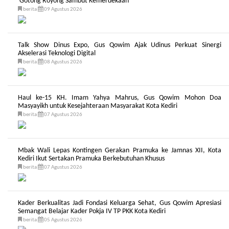
Gotong Royong Sambut Kemerdekaan
berita
09 Agustus 2026
Talk Show Dinus Expo, Gus Qowim Ajak Udinus Perkuat Sinergi
Akselerasi Teknologi Digital
berita
08 Agustus 2026
Haul ke-15 KH. Imam Yahya Mahrus, Gus Qowim Mohon Doa
Masyayikh untuk Kesejahteraan Masyarakat Kota Kediri
berita
07 Agustus 2026
Mbak Wali Lepas Kontingen Gerakan Pramuka ke Jamnas XII, Kota
Kediri Ikut Sertakan Pramuka Berkebutuhan Khusus
berita
07 Agustus 2026
Kader Berkualitas Jadi Fondasi Keluarga Sehat, Gus Qowim Apresiasi
Semangat Belajar Kader Pokja IV TP PKK Kota Kediri
berita
05 Agustus 2026