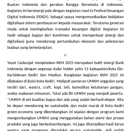
Buatan Indonesia dan gerakan Bangga Berwisata di Indonesia.
Kegiatan ini bersinergi pula dengan kegiatan road to Festival Keuangan
Digital Indonesia (FEKDI). Sebagai upaya mengomunikasikan kebijakan
digitalisasi sistem pembayaran kepada masyarakat. Terutama generasi
muda untuk meningkatkan transaksi keuangan digital. Kegiatan ini
hadir sebagai bagian dari komitmen untuk memperkuat sinergi dan
digitalisasi guna mendorong pertumbuhan ekonomi dan pelestarian
budaya yang berkelanjutan.
Yayat Cadarajat menjelaskan KKM 2025 merupakan bukti sinergi Bank
Indonesia dengan segenap stake holder yaitu 13 kabupaten/kota Eks-
Karisidenan Kediri dan Madiun. Rangkaian kegiatan KKM 2025 ini
dilakukan di Balai Kota Kediri. Meliputi pameran UMKM unggulan yang
terdiri dari, wastra, craft, kopi, teh, komoditas ketahanan pangan,
aneka makanan minuman. Total ada 80 UMKM yang menjadi peserta.
"UMKM di sini kualitas bagus dan ada yang sudah berhasil ekspor. Kita
ke depan mendorong ke sustainable dan mulai marak di Kota Kediri
green economy yang dikembangkan ini sejalan dengan program kami
mengembangkan UMKM yang menggunakan bahan alami dan proses
produksi yang juga berkesinambungan. Ini juga ditampilkan hasil karya
wastra yang prosesnya diproduksi secara sustainable. Jadi sudah