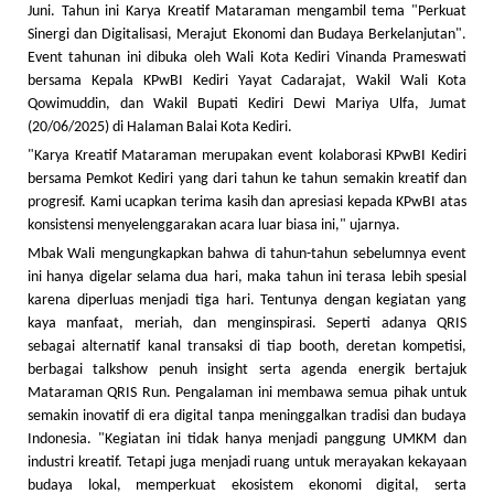
Juni. Tahun ini Karya Kreatif Mataraman mengambil tema "Perkuat
Sinergi dan Digitalisasi, Merajut Ekonomi dan Budaya Berkelanjutan".
Event tahunan ini dibuka oleh Wali Kota Kediri Vinanda Prameswati
bersama Kepala KPwBI Kediri Yayat Cadarajat, Wakil Wali Kota
Qowimuddin, dan Wakil Bupati Kediri Dewi Mariya Ulfa, Jumat
(20/06/2025) di Halaman Balai Kota Kediri.
"Karya Kreatif Mataraman merupakan event kolaborasi KPwBI Kediri
bersama Pemkot Kediri yang dari tahun ke tahun semakin kreatif dan
progresif. Kami ucapkan terima kasih dan apresiasi kepada KPwBI atas
konsistensi menyelenggarakan acara luar biasa ini," ujarnya.
Mbak Wali mengungkapkan bahwa di tahun-tahun sebelumnya event
ini hanya digelar selama dua hari, maka tahun ini terasa lebih spesial
karena diperluas menjadi tiga hari. Tentunya dengan kegiatan yang
kaya manfaat, meriah, dan menginspirasi. Seperti adanya QRIS
sebagai alternatif kanal transaksi di tiap booth, deretan kompetisi,
berbagai talkshow penuh insight serta agenda energik bertajuk
Mataraman QRIS Run. Pengalaman ini membawa semua pihak untuk
semakin inovatif di era digital tanpa meninggalkan tradisi dan budaya
Indonesia. "Kegiatan ini tidak hanya menjadi panggung UMKM dan
industri kreatif. Tetapi juga menjadi ruang untuk merayakan kekayaan
budaya lokal, memperkuat ekosistem ekonomi digital, serta