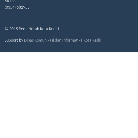
64123
(0354) 682955
© 2018 Pemerintah Kota Kediri
Support by
Dinas Komunikasi dan Informatika Kota Kediri