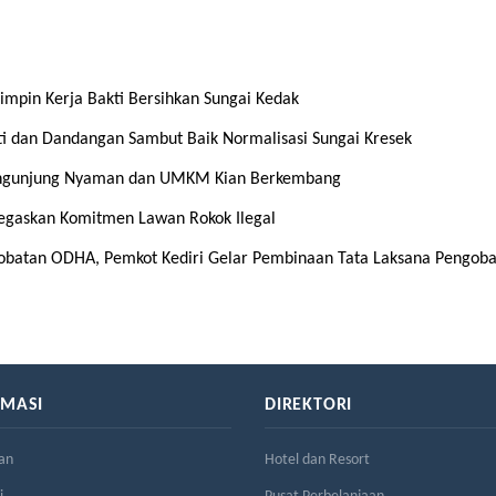
mpin Kerja Bakti Bersihkan Sungai Kedak
rti dan Dandangan Sambut Baik Normalisasi Sungai Kresek
Pengunjung Nyaman dan UMKM Kian Berkembang
 Tegaskan Komitmen Lawan Rokok Ilegal
gobatan ODHA, Pemkot Kediri Gelar Pembinaan Tata Laksana Pengob
RMASI
DIREKTORI
an
Hotel dan Resort