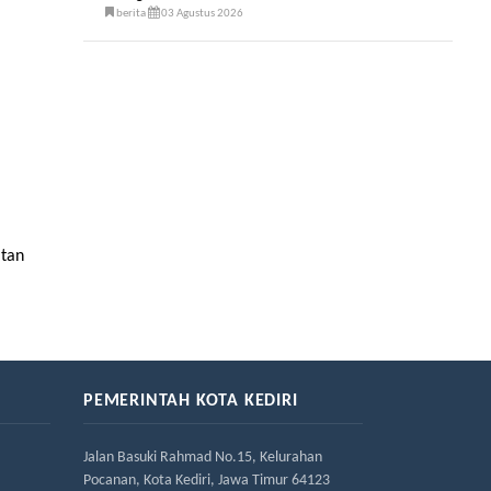
berita
03 Agustus 2026
atan
PEMERINTAH KOTA KEDIRI
Jalan Basuki Rahmad No.15, Kelurahan
Pocanan, Kota Kediri, Jawa Timur 64123