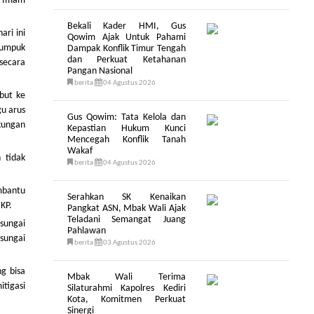
P, Imam
Bekali Kader HMI, Gus
ari ini
Qowim Ajak Untuk Pahami
numpuk
Dampak Konflik Timur Tengah
dan Perkuat Ketahanan
 secara
Pangan Nasional
berita
04 Agustus 2026
but ke
u arus
Gus Qowim: Tata Kelola dan
gkungan
Kepastian Hukum Kunci
Mencegah Konflik Tanah
Wakaf
 tidak
berita
04 Agustus 2026
mbantu
Serahkan SK Kenaikan
HKP.
Pangkat ASN, Mbak Wali Ajak
Teladani Semangat Juang
 sungai
Pahlawan
 sungai
berita
03 Agustus 2026
g bisa
Mbak Wali Terima
tigasi
Silaturahmi Kapolres Kediri
Kota, Komitmen Perkuat
Sinergi