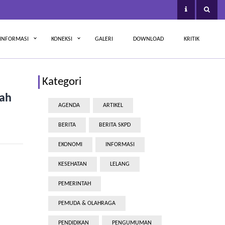
INFORMASI
KONEKSI
GALERI
DOWNLOAD
KRITIK
Kategori
wah
AGENDA
ARTIKEL
BERITA
BERITA SKPD
EKONOMI
INFORMASI
KESEHATAN
LELANG
PEMERINTAH
PEMUDA & OLAHRAGA
PENDIDIKAN
PENGUMUMAN