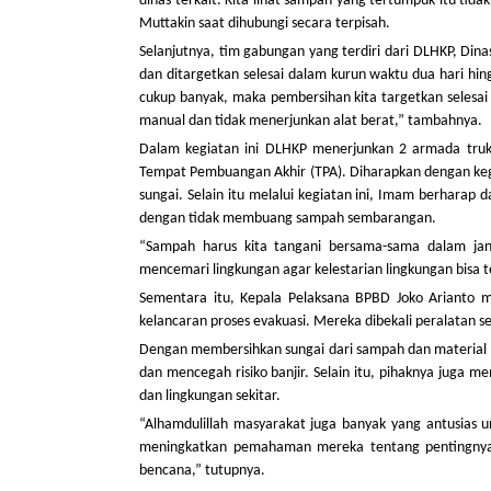
dinas terkait. Kita lihat sampah yang tertumpuk itu ti
Muttakin saat dihubungi secara terpisah.
Selanjutnya, tim gabungan yang terdiri dari DLHKP, Din
dan ditargetkan selesai dalam kurun waktu dua hari h
cukup banyak, maka pembersihan kita targetkan selesai 
manual dan tidak menerjunkan alat berat,” tambahnya.
Dalam kegiatan ini DLHKP menerjunkan 2 armada truk
Tempat Pembuangan Akhir (TPA). Diharapkan dengan kegi
sungai. Selain itu melalui kegiatan ini, Imam berhara
dengan tidak membuang sampah sembarangan.
“Sampah harus kita tangani bersama-sama dalam jang
mencemari lingkungan agar kelestarian lingkungan bisa te
Sementara itu, Kepala Pelaksana BPBD Joko Arianto
kelancaran proses evakuasi. Mereka dibekali peralatan s
Dengan membersihkan sungai dari sampah dan material la
dan mencegah risiko banjir. Selain itu, pihaknya juga
dan lingkungan sekitar.
“Alhamdulillah masyarakat juga banyak yang antusias 
meningkatkan pemahaman mereka tentang pentingnya m
bencana,” tutupnya.