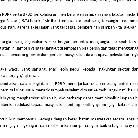
dak hanya sampah plastik tapi juga kayu dan pohon bambu,” terang Kepala DLHK
as PUPR serta BPBD berkolaborasi membersihkan sampah yang dilakukan mulai h
ingga Selasa (18/3) besok. “Melihat tumpukan sampah yang tersangkut dan me
dua hari. Karena akses jalan yang terbatas, pembersihan sampah kita lakukan
 angkut yang digunakan secara bergantian untuk mengangkut sampah terse
atan ini sampah yang tersangkut di jembatan bisa bersih dan tidak menggangg
p dapat mendorong perubahan perilaku masyarakat dalam upaya pelestarian lin
ka waktu yang panjang. Mari lebih peduli kepada lingkungan sekitar dan
tap terjaga,” ujarnya.
 menuturkan dalam kegiatan ini BPBD menerjunkan delapan orang untuk me
eperti tali sling untuk menarik sampah sebelum dimuat ke mobil angkut milik DL
in yang menghambat aliran air, Joko berharap dapat meminimalisir luapan air
 memberikan edukasi kepada masyarakat tentang pentingnya menjaga kebersihan
untuk ikut membantu. Semoga dengan keterlibatan masyarakat secara langsun
enjaga lingkungan dan melestarikan sungai dengan baik sebagai upaya mi