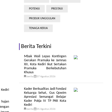
POTENSI
PRESTASI
PRODUK UNGGULAN
TENAGA KERJA
Berita Terkini
Mbak Wali Lepas Kontingen
Gerakan Pramuka ke Jamnas
XII, Kota Kediri Ikut Sertakan
Pramuka Berkebutuhan
Khusus
berita
07 Agustus 2026
Kader Berkualitas Jadi Fondasi
 Kediri
Keluarga Sehat, Gus Qowim
Apresiasi Semangat Belajar
Kader Pokja IV TP PKK Kota
 hujan
Kediri
 dengan
berita
05 Agustus 2026