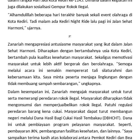
dalam rangka Hari Jadi Kota Kediri ke-1145. Dimana dalam kegiatan ini
juga dilakukan sosialisasi Gempur Rokok Ilegal.
"Alhamdulillah beberapa hari terakhir banyak sekali event olahraga di
Kota Kediri. Tadi malam ada Kediri Night Ride lalu pagi ini Jalan Sehat
Harmoni," ujarnya.
Zanariah mengapresiasi antusiasme masyarakat yang ikut dalam Jalan
Sehat Harmoni. Diharapkan dengan bertambahnya usia Kota Kediri,
bertambah pula kualitas kesehatan masyarakat. Sekaligus memotivasi
masyarakat untuk lebih aktif bergerak dan berolahraga. "Semoga
melalui acara ini semakin mempererat tali silaturahmi dan
kebersamaan kita. Saya minta peserta menjaga lingkungan dengan
tidak membuang sampah sembarangan," ungkapnya.
Dalam kesempatan ini, Zanariah mengajak masyarakat untuk turut
serta memerangi peredaran rokok ilegal. Masyarakat diharapkan tidak
mengonsumsi dan memperjualbelikan rokok ilegal. Patuhi regulasi
peredaran barang kena cukai. Masyarakat dapat turut membangun
negeri melalui Dana Hasil Bagi Cukai Hasil Tembakau (DBHCHT). Dana
ini untuk pembiayaan program pelayanan masyarakat. Seperti,
pembayaran JKN, pembangunan fasilitas kesehatan, dan lainnya. "Saya
sampaikan terima kasih atas kolaborasi antara Pemkot Kediri dan Bea