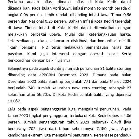
Pertama adalah inflasi, dimana inflasi di Kota Kediri dapat
dikendalikan. Pada bulan April 2024, inflasi month to month berada di
angka 0,06 persen. Lebih rendah dibanding inflasi Jawa Timur 0,56
persen dan Nasional 0,25 persen. Bahkan Inflasi Kota Kediri terendah
di Jawa Timur. Inflasi di Kota Kediri dapat dikendalikan dengan
melakukan berbagai upaya. Mulai dari keterjangkauan harga,
ketersediaan pasokan, kelancaran distribusi, dan komunikasi efektif.
"Kami bersama TPID terus melakukan pemantauan harga dan
pasokan. Kami juga intervensi dengan operasi pasar. Serta
berkoordinasi dengan baik," ujarnya.
Selanjutnya pada aspek stunting, terjadi penurunan 31 balita stunting
dibanding data ePPGBM Desember 2023. Dimana pada bulan
Desember 2023 balita stunting berjumlah 771 dan pada Maret 2024
berjumlah 740. Jumlah kelurahan new zero stunting sebanyak 27
kelurahan atau 58,70%. Di Kota Kediri Jumlah balita yang diperiksa
13.087.
Lalu pada aspek pengangguran juga mengalami penurunan. Pada
tahun 2023 tingkat pengangguran terbuka di Kota Kediri sebesar 4,06
persen. Jumlah pengangguran tahun 2023 sebanyak 6.478 jiwa
berkurang 702 jiwa dari tahun sebelumnya 7.180 jiwa. Aspek
kemiskinan ekstrem juga mengalami penurunan. Persentase penduduk