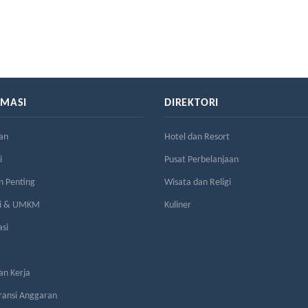
RMASI
DIREKTORI
an
Hotel dan Resort
i
Pusat Perbelanjaan
n Penting
Wisata dan Religi
si & UMKM
Kuliner
asi
n Kerja
ransi Anggaran