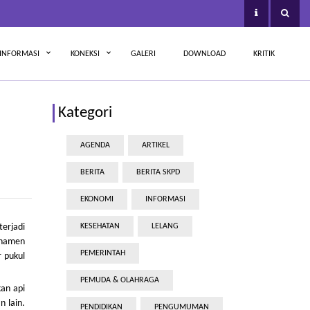
INFORMASI
KONEKSI
GALERI
DOWNLOAD
KRITIK
Kategori
AGENDA
ARTIKEL
BERITA
BERITA SKPD
EKONOMI
INFORMASI
terjadi
KESEHATAN
LELANG
rnamen
PEMERINTAH
r pukul
PEMUDA & OLAHRAGA
an api
n lain.
PENDIDIKAN
PENGUMUMAN