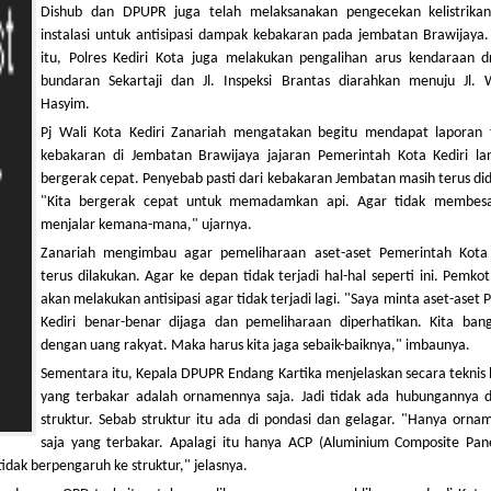
Dishub dan DPUPR juga telah melaksanakan pengecekan kelistrika
instalasi untuk antisipasi dampak kebakaran pada jembatan Brawijaya.
itu, Polres Kediri Kota juga melakukan pengalihan arus kendaraan d
bundaran Sekartaji dan Jl. Inspeksi Brantas diarahkan menuju Jl. 
Hasyim.
Pj Wali Kota Kediri Zanariah mengatakan begitu mendapat laporan t
kebakaran di Jembatan Brawijaya jajaran Pemerintah Kota Kediri la
bergerak cepat. Penyebab pasti dari kebakaran Jembatan masih terus di
"Kita bergerak cepat untuk memadamkan api. Agar tidak membes
menjalar kemana-mana," ujarnya.
Zanariah mengimbau agar pemeliharaan aset-aset Pemerintah Kota 
terus dilakukan. Agar ke depan tidak terjadi hal-hal seperti ini. Pemkot
akan melakukan antisipasi agar tidak terjadi lagi. "Saya minta aset-aset
Kediri benar-benar dijaga dan pemeliharaan diperhatikan. Kita bang
dengan uang rakyat. Maka harus kita jaga sebaik-baiknya," imbaunya.
Sementara itu, Kepala DPUPR Endang Kartika menjelaskan secara teknis
yang terbakar adalah ornamennya saja. Jadi tidak ada hubungannya 
struktur. Sebab struktur itu ada di pondasi dan gelagar. "Hanya orna
saja yang terbakar. Apalagi itu hanya ACP (Aluminium Composite Pane
tidak berpengaruh ke struktur," jelasnya.