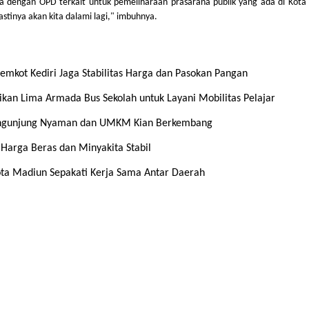
engan OPD terkait untuk pemeliharaan prasarana publik yang ada di Kota K
stinya akan kita dalami lagi," imbuhnya.
mkot Kediri Jaga Stabilitas Harga dan Pasokan Pangan
ikan Lima Armada Bus Sekolah untuk Layani Mobilitas Pelajar
Pengunjung Nyaman dan UMKM Kian Berkembang
 Harga Beras dan Minyakita Stabil
Kota Madiun Sepakati Kerja Sama Antar Daerah