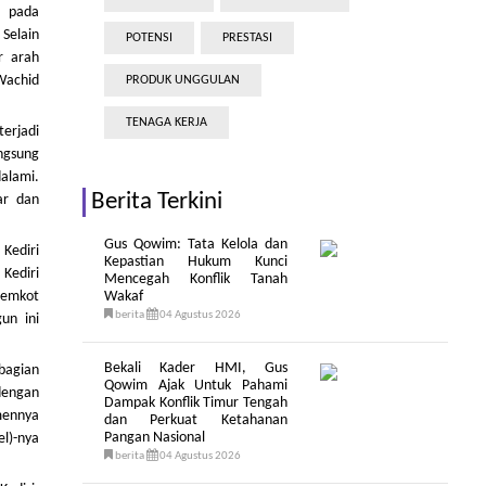
n pada
 Selain
POTENSI
PRESTASI
r arah
Wachid
PRODUK UNGGULAN
TENAGA KERJA
erjadi
ngsung
dalami.
Berita Terkini
ar dan
Gus Qowim: Tata Kelola dan
Kediri
Kepastian Hukum Kunci
 Kediri
Mencegah Konflik Tanah
 Pemkot
Wakaf
berita
04 Agustus 2026
un ini
Bekali Kader HMI, Gus
 bagian
Qowim Ajak Untuk Pahami
dengan
Dampak Konflik Timur Tengah
mennya
dan Perkuat Ketahanan
Pangan Nasional
l)-nya
berita
04 Agustus 2026