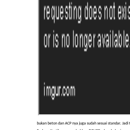
bukan beton dan ACP nya juga sudah sesuai standar. Jadi 