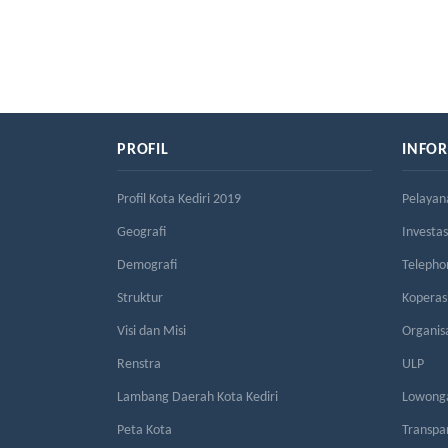
PROFIL
INFO
Profil Kota Kediri 2019
Pelayan
Geografi
Investas
Demografi
Telepho
Struktur
Kopera
Visi dan Misi
Organis
Renstra
ULP
Lambang Daerah Kota Kediri
Lowonga
Peta Kota
Transpa