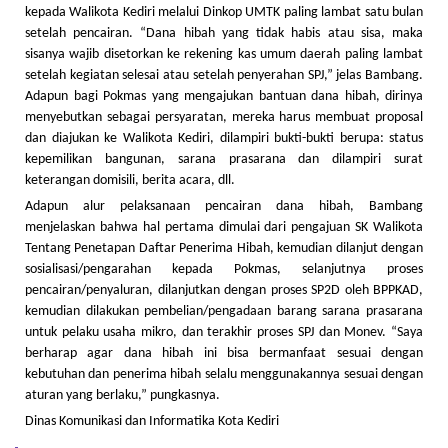
kepada Walikota Kediri melalui Dinkop UMTK paling lambat satu bulan
setelah pencairan. “Dana hibah yang tidak habis atau sisa, maka
sisanya wajib disetorkan ke rekening kas umum daerah paling lambat
setelah kegiatan selesai atau setelah penyerahan SPJ,” jelas Bambang.
Adapun bagi Pokmas yang mengajukan bantuan dana hibah, dirinya
menyebutkan sebagai persyaratan, mereka harus membuat proposal
dan diajukan ke Walikota Kediri, dilampiri bukti-bukti berupa: status
kepemilikan bangunan, sarana prasarana dan dilampiri surat
keterangan domisili, berita acara, dll.
Adapun alur pelaksanaan pencairan dana hibah, Bambang
menjelaskan bahwa hal pertama dimulai dari pengajuan SK Walikota
Tentang Penetapan Daftar Penerima Hibah, kemudian dilanjut dengan
sosialisasi/pengarahan kepada Pokmas, selanjutnya proses
pencairan/penyaluran, dilanjutkan dengan proses SP2D oleh BPPKAD,
kemudian dilakukan pembelian/pengadaan barang sarana prasarana
untuk pelaku usaha mikro, dan terakhir proses SPJ dan Monev. “Saya
berharap agar dana hibah ini bisa bermanfaat sesuai dengan
kebutuhan dan penerima hibah selalu menggunakannya sesuai dengan
aturan yang berlaku,” pungkasnya.
Dinas Komunikasi dan Informatika Kota Kediri