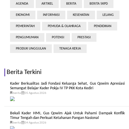
AGENDA
ARTIKEL
BERITA
BERITA SKPD
EKONOMI
INFORMASI
KESEHATAN
LELANG
PEMERINTAH
PEMUDA & OLAHRAGA
PENDIDIKAN
PENGUMUMAN
POTENSI
PRESTASI
PRODUK UNGGULAN
TENAGA KERJA
Berita Terkini
Kader Berkualitas Jadi Fondasi Keluarga Sehat, Gus Qowim Apresiasi
Semangat Belajar Kader Pokja IV TP PKK Kota Kediri
berita
05 Agustus 2026
Bekali Kader HMI, Gus Qowim Ajak Untuk Pahami Dampak Konflik
Timur Tengah dan Perkuat Ketahanan Pangan Nasional
berita
04 Agustus 2026