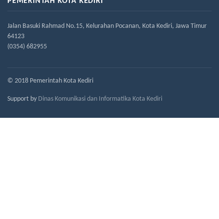
PEMERINTAH KOTA KEDIRI
Jalan Basuki Rahmad No.15, Kelurahan Pocanan, Kota Kediri, Jawa Timur
64123
(0354) 682955
© 2018 Pemerintah Kota Kediri
Support by
Dinas Komunikasi dan Informatika Kota Kediri