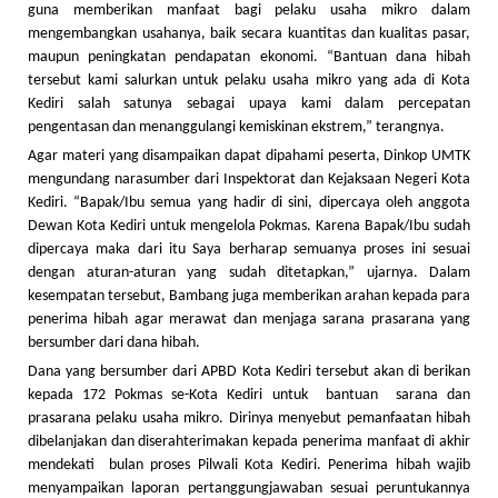
guna memberikan manfaat bagi pelaku usaha mikro dalam
mengembangkan usahanya, baik secara kuantitas dan kualitas pasar,
maupun peningkatan pendapatan ekonomi. “Bantuan dana hibah
tersebut kami salurkan untuk pelaku usaha mikro yang ada di Kota
Kediri salah satunya sebagai upaya kami dalam percepatan
pengentasan dan menanggulangi kemiskinan ekstrem,” terangnya.
Agar materi yang disampaikan dapat dipahami peserta, Dinkop UMTK
mengundang narasumber dari Inspektorat dan Kejaksaan Negeri Kota
Kediri. “Bapak/Ibu semua yang hadir di sini, dipercaya oleh anggota
Dewan Kota Kediri untuk mengelola Pokmas. Karena Bapak/Ibu sudah
dipercaya maka dari itu Saya berharap semuanya proses ini sesuai
dengan aturan-aturan yang sudah ditetapkan,” ujarnya. Dalam
kesempatan tersebut, Bambang juga memberikan arahan kepada para
penerima hibah agar merawat dan menjaga sarana prasarana yang
bersumber dari dana hibah.
Dana yang bersumber dari APBD Kota Kediri tersebut akan di berikan
kepada 172 Pokmas se-Kota Kediri untuk bantuan sarana dan
prasarana pelaku usaha mikro. Dirinya menyebut pemanfaatan hibah
dibelanjakan dan diserahterimakan kepada penerima manfaat di akhir
mendekati bulan proses Pilwali Kota Kediri. Penerima hibah wajib
menyampaikan laporan pertanggungjawaban sesuai peruntukannya