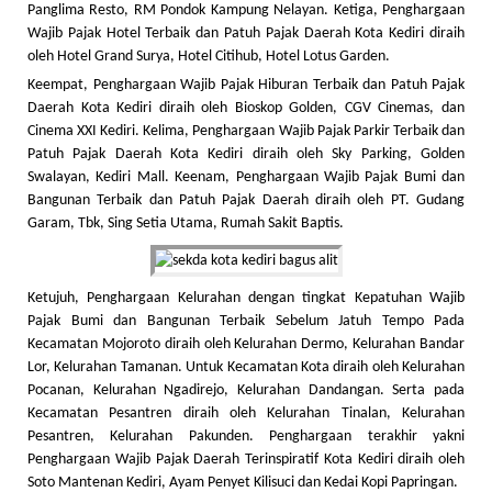
Panglima Resto, RM Pondok Kampung Nelayan. Ketiga, Penghargaan
Wajib Pajak Hotel Terbaik dan Patuh Pajak Daerah Kota Kediri diraih
oleh Hotel Grand Surya, Hotel Citihub, Hotel Lotus Garden.
Keempat, Penghargaan Wajib Pajak Hiburan Terbaik dan Patuh Pajak
Daerah Kota Kediri diraih oleh Bioskop Golden, CGV Cinemas, dan
Cinema XXI Kediri. Kelima, Penghargaan Wajib Pajak Parkir Terbaik dan
Patuh Pajak Daerah Kota Kediri diraih oleh Sky Parking, Golden
Swalayan, Kediri Mall. Keenam, Penghargaan Wajib Pajak Bumi dan
Bangunan Terbaik dan Patuh Pajak Daerah diraih oleh PT. Gudang
Garam, Tbk, Sing Setia Utama, Rumah Sakit Baptis.
Ketujuh, Penghargaan Kelurahan dengan tingkat Kepatuhan Wajib
Pajak Bumi dan Bangunan Terbaik Sebelum Jatuh Tempo Pada
Kecamatan Mojoroto diraih oleh Kelurahan Dermo, Kelurahan Bandar
Lor, Kelurahan Tamanan. Untuk Kecamatan Kota diraih oleh Kelurahan
Pocanan, Kelurahan Ngadirejo, Kelurahan Dandangan. Serta pada
Kecamatan Pesantren diraih oleh Kelurahan Tinalan, Kelurahan
Pesantren, Kelurahan Pakunden. Penghargaan terakhir yakni
Penghargaan Wajib Pajak Daerah Terinspiratif Kota Kediri diraih oleh
Soto Mantenan Kediri, Ayam Penyet Kilisuci dan Kedai Kopi Papringan.